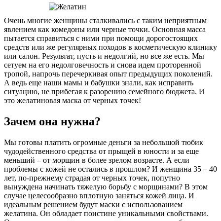
Очень многие женщины сталкивались с таким неприятным
явлением как комедоны или черные точки. Основная масса
пытается справиться с ними при помощи дорогостоящих
средств или же регулярных походов в косметическую клинику
или салон. Результат, пусть и недолгий, но все же есть. Мы
сетуем на его недолговечность и снова идем проторенной
тропой, напрочь перечеркивая опыт предыдущих поколений.
А ведь еще наши мамы и бабушки знали, как исправить
ситуацию, не прибегая к разорению семейного бюджета. И
это желатиновая маска от черных точек!
Зачем она нужна?
Мы готовы платить огромные деньги за небольшой тюбик
чудодейственного средства от прыщей в юности и за еще
меньший – от морщин в более зрелом возрасте. А если
проблемы с кожей не остались в прошлом? И женщина 35 – 40
лет, по-прежнему страдая от черных точек, попутно
вынуждена начинать тяжелую борьбу с морщинами? В этом
случае целесообразно вплотную заняться кожей лица. И
идеальным решением будут маски с использованием
желатина. Он обладает поистине уникальными свойствами.