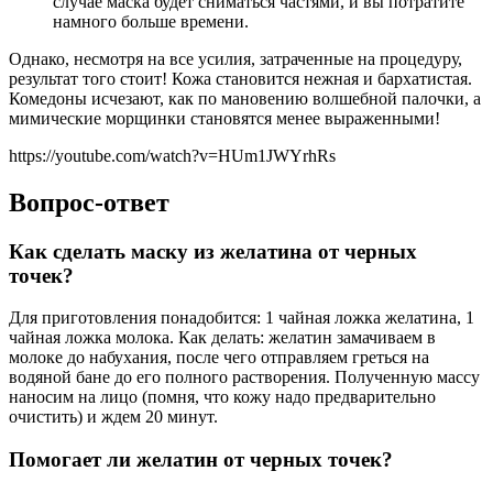
случае маска будет сниматься частями, и вы потратите
намного больше времени.
Однако, несмотря на все усилия, затраченные на процедуру,
результат того стоит! Кожа становится нежная и бархатистая.
Комедоны исчезают, как по мановению волшебной палочки, а
мимические морщинки становятся менее выраженными!
https://youtube.com/watch?v=HUm1JWYrhRs
Вопрос-ответ
Как сделать маску из желатина от черных
точек?
Для приготовления понадобится: 1 чайная ложка желатина, 1
чайная ложка молока. Как делать: желатин замачиваем в
молоке до набухания, после чего отправляем греться на
водяной бане до его полного растворения. Полученную массу
наносим на лицо (помня, что кожу надо предварительно
очистить) и ждем 20 минут.
Помогает ли желатин от черных точек?