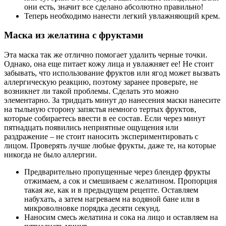
они есть, значит все сделано абсолютно правильно!
Теперь необходимо нанести легкий увлажняющий крем.
Маска из желатина с фруктами
Эта маска так же отлично помогает удалить черные точки.
Однако, она еще питает кожу лица и увлажняет ее! Не стоит
забывать, что использование фруктов или ягод может вызвать
аллергическую реакцию, поэтому заранее проверьте, не
возникнет ли такой проблемы. Сделать это можно
элементарно. За тридцать минут до нанесения маски нанесите
на тыльную сторону запястья немного тертых фруктов,
которые собираетесь ввести в ее состав. Если через минут
пятнадцать появились неприятные ощущения или
раздражение – не стоит наносить экспериментировать с
лицом. Проверять лучше любые фрукты, даже те, на которые
никогда не было аллергии.
Предварительно пропущенные через блендер фрукты
отжимаем, а сок и смешиваем с желатином. Пропорция
такая же, как и в предыдущем рецепте. Оставляем
набухать, а затем нагреваем на водяной бане или в
микроволновке порядка десяти секунд.
Наносим смесь желатина и сока на лицо и оставляем на