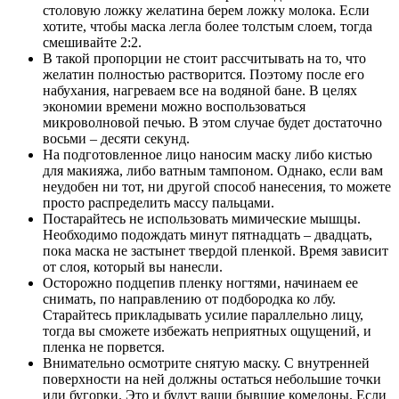
столовую ложку желатина берем ложку молока. Если
хотите, чтобы маска легла более толстым слоем, тогда
смешивайте 2:2.
В такой пропорции не стоит рассчитывать на то, что
желатин полностью растворится. Поэтому после его
набухания, нагреваем все на водяной бане. В целях
экономии времени можно воспользоваться
микроволновой печью. В этом случае будет достаточно
восьми – десяти секунд.
На подготовленное лицо наносим маску либо кистью
для макияжа, либо ватным тампоном. Однако, если вам
неудобен ни тот, ни другой способ нанесения, то можете
просто распределить массу пальцами.
Постарайтесь не использовать мимические мышцы.
Необходимо подождать минут пятнадцать – двадцать,
пока маска не застынет твердой пленкой. Время зависит
от слоя, который вы нанесли.
Осторожно подцепив пленку ногтями, начинаем ее
снимать, по направлению от подбородка ко лбу.
Старайтесь прикладывать усилие параллельно лицу,
тогда вы сможете избежать неприятных ощущений, и
пленка не порвется.
Внимательно осмотрите снятую маску. С внутренней
поверхности на ней должны остаться небольшие точки
или бугорки. Это и будут ваши бывшие комедоны. Если