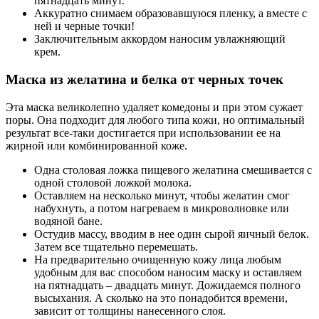
пятнадцать минут.
Аккуратно снимаем образовавшуюся пленку, а вместе с
ней и черные точки!
Заключительным аккордом наносим увлажняющий
крем.
Маска из желатина и белка от черных точек
Эта маска великолепно удаляет комедоны и при этом сужает
поры. Она подходит для любого типа кожи, но оптимальный
результат все-таки достигается при использовании ее на
жирной или комбинированной коже.
Одна столовая ложка пищевого желатина смешивается с
одной столовой ложкой молока.
Оставляем на несколько минут, чтобы желатин смог
набухнуть, а потом нагреваем в микроволновке или
водяной бане.
Остудив массу, вводим в нее один сырой яичный белок.
Затем все тщательно перемешать.
На предварительно очищенную кожу лица любым
удобным для вас способом наносим маску и оставляем
на пятнадцать – двадцать минут. Дожидаемся полного
высыхания. А сколько на это понадобится времени,
зависит от толщины нанесенного слоя.