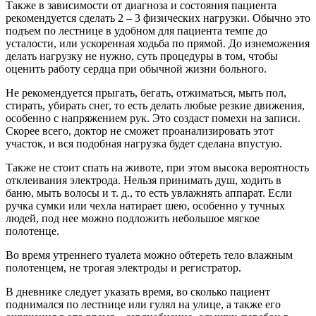
Также в зависимости от диагноза и состояния пациента
рекомендуется сделать 2 – 3 физических нагрузки. Обычно это
подъем по лестнице в удобном для пациента темпе до
усталости, или ускоренная ходьба по прямой. До изнеможения
делать нагрузку не нужно, суть процедуры в том, чтобы
оценить работу сердца при обычной жизни больного.
Не рекомендуется прыгать, бегать, отжиматься, мыть пол,
стирать, убирать снег, то есть делать любые резкие движения,
особенно с напряжением рук. Это создаст помехи на записи.
Скорее всего, доктор не сможет проанализировать этот
участок, и вся подобная нагрузка будет сделана впустую.
Также не стоит спать на животе, при этом высока вероятность
отклеивания электрода. Нельзя принимать душ, ходить в
баню, мыть волосы и т. д., то есть увлажнять аппарат. Если
ручка сумки или чехла натирает шею, особенно у тучных
людей, под нее можно подложить небольшое мягкое
полотенце.
Во время утреннего туалета можно обтереть тело влажным
полотенцем, не трогая электроды и регистратор.
В дневнике следует указать время, во сколько пациент
поднимался по лестнице или гулял на улице, а также его