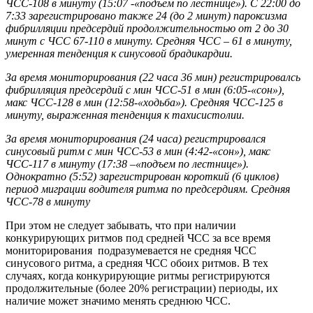
ЧСС-108 в минуту (15:07 -«подъем по лестнице»). С 22:00 до
7:33 зарегистрировано также 24 (до 2 минут) пароксизма
фибрилляции предсердий продолжительностью от 2 до 30
минут с ЧСС 67-110 в минуту. Средняя ЧСС – 61 в минуту,
умеренная тенденция к синусовой брадикардии.
За время мониторирования (22 часа 36 мин) регистрировалсь
фибрилляция предсердий с мин ЧСС-51 в мин (6:05-«сон»),
макс ЧСС-128 в мин (12:58-«ходьба»). Средняя ЧСС-125 в
минуту, выраженная тенденция к тахисистолии.
За время мониторирования (24 часа) регистрировался
синусовый ритм с мин ЧСС-53 в мин (4:42-«сон»), макс
ЧСС-117 в минуту (17:38 –«подъем по лестнице»).
Однократно (5:52) зарегистрирован короткий (6 циклов)
период миграции водителя ритма по предсердиям. Средняя
ЧСС-78 в минуту
При этом не следует забывать, что при наличии
конкурирующих ритмов под средней ЧСС за все время
мониторирования подразумевается не средняя ЧСС
синусового ритма, а средняя ЧСС обоих ритмов. В тех
случаях, когда конкурирующие ритмы регистрируются
продолжительные (более 20% регистрации) периоды, их
наличие может значимо менять среднюю ЧСС.