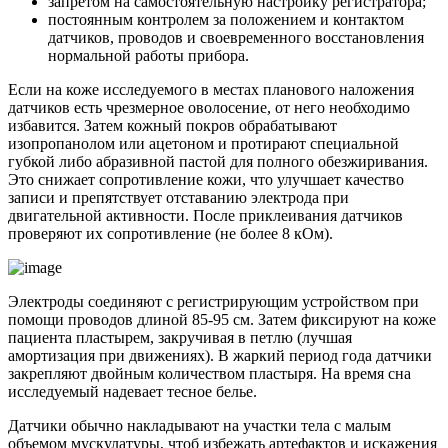
запретом на самостоятельную настройку регистратора;
постоянным контролем за положением и контактом
датчиков, проводов и своевременного восстановления
нормальной работы прибора.
Если на коже исследуемого в местах планового наложения
датчиков есть чрезмерное оволосение, от него необходимо
избавится. Затем кожный покров обрабатывают
изопропанолом или ацетоном и протирают специальной
губкой либо абразивной пастой для полного обезжиривания.
Это снижает сопротивление кожи, что улучшает качество
записи и препятствует отставанию электрода при
двигательной активности. После приклеивания датчиков
проверяют их сопротивление (не более 8 кОм).
Электроды соединяют с регистрирующим устройством при
помощи проводов длиной 85-95 см. Затем фиксируют на коже
пациента пластырем, закручивая в петлю (лучшая
амортизация при движениях). В жаркий период года датчики
закрепляют двойным количеством пластыря. На время сна
исследуемый надевает тесное белье.
Датчики обычно накладывают на участки тела с малым
объемом мускулатуры, чтоб избежать артефактов и искажения