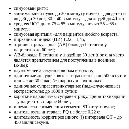
синусовый ритм;
минимальный пульс до 30 в минуту ночью – для детей и
людей до 30 лет; 30 – 40 в минуту – для людей до 40 лет;
средняя ЧСС днем 75 – 85 в минуту, ночью 55 – 65 в
минуту;
синусовая аритмия –для пациентов любого возраста;
циркадный индекс (ЦИ) 1,22 – 1,45;
атриовентрикулярная (АВ) блокада I степени у
пациентов до 60 лет;
АВ-блокада II степени у людей до 30 лет (ног она часто
является препятствием для поступления в военные
ВУЗы);
паузы менее 2 секунд в любом возрасте;
одиночные желудочковые экстрасистолы: до 500 в сутки
или же до 30 в час, без парных и групповых;
одиночные суправентрикулярные (наджелудочковые)
экстрасистолы: до 1000 в сутки;
короткие пароксизмы суправентрикулярной тахикардии
– у пациентов старше 60 лет;
ишемические изменения сегмента ST отсутствуют;
длительность интервала PQ не более 0,22 с;
длительность корригированного (!) интервала QT – до
450 миллисекунд.