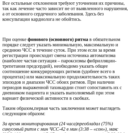
Все остальные отклонения требуют уточнения их причины,
так как лечение часто зависит не от выявленного нарушения,
а от основного сердечного заболевания. Здесь без
консультации кардиолога не обойтись.
При оценке
фонового (основного) ритма
в обязательном
порядке следует указать минимальную, максимальную и
среднюю ЧСС в течение суток. При этом если за время
регистрации происходит смена источника автоматизма
(наиболее частая ситуация – пароксизмы фибрилляции-
трепетания предсердий), необходимо указать общее
соотношение конкурирующих ритмов (удобнее всего в
процентах) или максимальную продолжительность таких
эпизодов и диапазон ЧСС обоих ритмов. При наличии
периодов выраженной тахикардии стоит сопоставить их с
дневником пациента и указать выполняемый при этом
вариант физической активности в скобках.
Таким образом,первая часть заключения может выглядеть
следующим образом:
За время мониторирования (24 часа)преобладал (75%)
синусовый ритм с мин ЧСС-42 в мин (3:38 – «сон»), макс