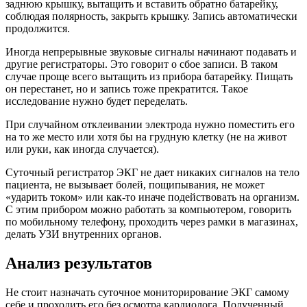
заднюю крышку, вытащить и вставить обратно батарейку,
соблюдая полярность, закрыть крышку. Запись автоматически
продолжится.
Иногда непрерывные звуковые сигналы начинают подавать и
другие регистраторы. Это говорит о сбое записи. В таком
случае проще всего вытащить из прибора батарейку. Пищать
он перестанет, но и запись тоже прекратится. Такое
исследование нужно будет переделать.
При случайном отклеивании электрода нужно поместить его
на то же место или хотя бы на грудную клетку (не на живот
или руки, как иногда случается).
Суточный регистратор ЭКГ не дает никаких сигналов на тело
пациента, не вызывает болей, пощипывания, не может
«ударить током» или как-то иначе подействовать на организм.
С этим прибором можно работать за компьютером, говорить
по мобильному телефону, проходить через рамки в магазинах,
делать УЗИ внутренних органов.
Анализ результатов
Не стоит назначать суточное мониторирование ЭКГ самому
себе и проходить его без осмотра кардиолога. Полученный