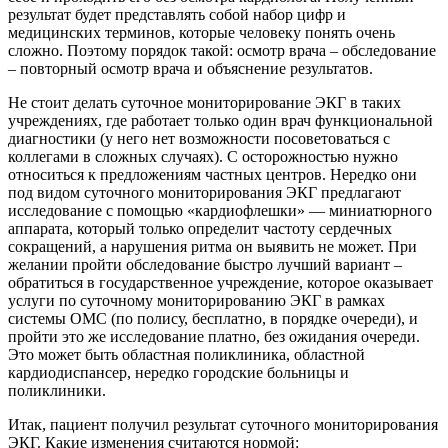
результат будет представлять собой набор цифр и
медицинских терминов, которые человеку понять очень
сложно. Поэтому порядок такой: осмотр врача – обследование
– повторный осмотр врача и объяснение результатов.
Не стоит делать суточное мониторирование ЭКГ в таких
учреждениях, где работает только один врач функциональной
диагностики (у него нет возможности посоветоваться с
коллегами в сложных случаях). С осторожностью нужно
относиться к предложениям частных центров. Нередко они
под видом суточного мониторирования ЭКГ предлагают
исследование с помощью «кардиофлешки» — миниатюрного
аппарата, который только определит частоту сердечных
сокращений, а нарушения ритма он выявить не может. При
желании пройти обследование быстро лучший вариант –
обратиться в государственное учреждение, которое оказывает
услуги по суточному мониторированию ЭКГ в рамках
системы ОМС (по полису, бесплатно, в порядке очереди), и
пройти это же исследование платно, без ожидания очереди.
Это может быть областная поликлиника, областной
кардиодиспансер, нередко городские больницы и
поликлиники.
Итак, пациент получил результат суточного мониторирования
ЭКГ. Какие изменения считаются нормой: