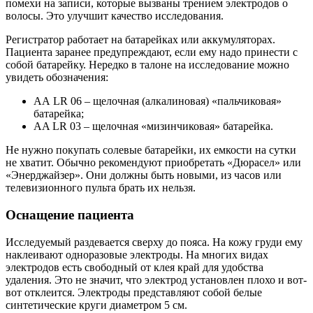
помехи на записи, которые вызваны трением электродов о
волосы. Это улучшит качество исследования.
Регистратор работает на батарейках или аккумуляторах.
Пациента заранее предупреждают, если ему надо принести с
собой батарейку. Нередко в талоне на исследование можно
увидеть обозначения:
АА LR 06 – щелочная (алкалиновая) «пальчиковая»
батарейка;
AA LR 03 – щелочная «мизинчиковая» батарейка.
Не нужно покупать солевые батарейки, их емкости на сутки
не хватит. Обычно рекомендуют приобретать «Дюрасел» или
«Энерджайзер». Они должны быть новыми, из часов или
телевизионного пульта брать их нельзя.
Оснащение пациента
Исследуемый раздевается сверху до пояса. На кожу груди ему
наклеивают одноразовые электроды. На многих видах
электродов есть свободный от клея край для удобства
удаления. Это не значит, что электрод установлен плохо и вот-
вот отклеится. Электроды представляют собой белые
синтетические круги диаметром 5 см.