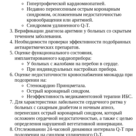
Гипертрофической кардиомиопатией.
Недавно перенесенным острым коронарным
синдромом, осложненным недостаточностью
кровообращения или аритмией.
Синдромом удлиненного Q-T.
Верификации диагноза аритмии у больных со скрытым
течением заболевания.
Необходимости проверки эффективности подобранных
антиаритмических препаратов.
Оценке функционального состояния,
имплантированного кардиоприбора:
У больных с жалобами на перебои в сердце.
При индивидуальных настройках прибора.
Оценке недостаточности кровоснабжения миокарда при
подозрении на:
Стенокардию Принцметала.
Острый коронарный синдром.
Неэффективность медикаментозной терапии ИБС.
Для характеристики лабильности сердечного ритма у
больных с сахарным диабетом и ночным апноэ,
перенесших острый коронарный синдром, который
осложнен сердечной недостаточностью, а также с целью
определения нарушений вегетативной иннервации.
Отслеживании 24-часовой динамики интервала Q-T при
подозрении на синдром удлиненного Q-T.