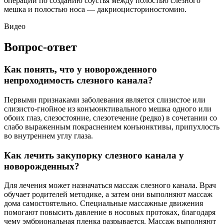
операции по созданию соустья между полостью слезного
мешка и полостью носа — дакриоцисториностомию.
Видео
Вопрос-ответ
Как понять, что у новорожденного
непроходимость слезного канала?
Первыми признаками заболевания является слизистое или
слизисто-гнойное из конъюнктивального мешка одного или
обоих глаз, слезостояние, слезотечение (редко) в сочетании со
слабо выраженным покраснением конъюнктивы, припухлость
во внутреннем углу глаза.
Как лечить закупорку слезного канала у
новорожденных?
Для лечения может назначаться массаж слезного канала. Врач
обучает родителей методике, а затем они выполняют массаж
дома самостоятельно. Специальные массажные движения
помогают повысить давление в носовых протоках, благодаря
чему эмбриональная пленка разрывается. Массаж выполняют