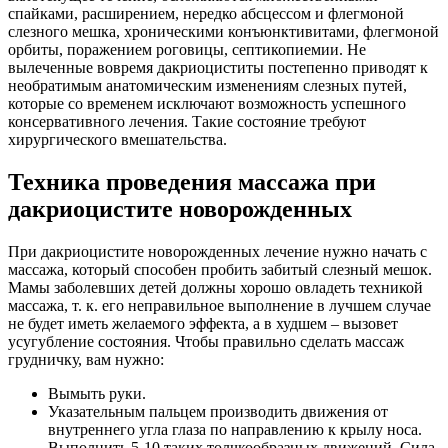
спайками, расширением, нередко абсцессом и флегмоной
слезного мешка, хроническими конъюнктивитами, флегмоной
орбиты, поражением роговицы, септикопиемии. Не
вылеченные вовремя дакриоциститы постепенно приводят к
необратимым анатомическим изменениям слезных путей,
которые со временем исключают возможность успешного
консервативного лечения. Такие состояние требуют
хирургического вмешательства.
Техника проведения массажа при
дакриоцистите новорожденных
При дакриоцистите новорожденных лечение нужно начать с
массажа, который способен пробить забитый слезный мешок.
Мамы заболевших детей должны хорошо овладеть техникой
массажа, т. к. его неправильное выполнение в лучшем случае
не будет иметь желаемого эффекта, а в худшем – вызовет
усугубление состояния. Чтобы правильно сделать массаж
грудничку, вам нужно:
Вымыть руки.
Указательным пальцем производить движения от
внутреннего угла глаза по направлению к крылу носа.
Выполнить 5-10 таких толчкообразных движений. Сила