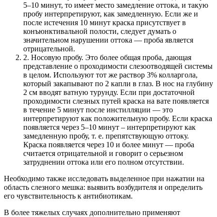
5–10 минут, то имеет место замедление оттока, и такую
пробу интерпретируют, как замедленную. Если же и
после истечения 10 минут краска присутствует в
конъюнктивальной полости, следует думать о
значительном нарушении оттока — проба является
отрицательной.
2. Носовую пробу. Это более общая проба, дающая
представление о проходимости слезоотводящей системы
в целом. Используют тот же раствор 3% колларгола,
который закапывают по 2 капли в глаз. В нос на глубину
2 см вводят ватную турунду. Если при достаточной
проходимости слезных путей краска на вате появляется
в течение 5 минут после инстилляции — это
интерпретируют как положительную пробу. Если краска
появляется через 5–10 минут – интерпретируют как
замедленную пробу, т. е. препятствующую оттоку.
Краска появляется через 10 и более минут — проба
считается отрицательной и говорит о серьезном
затруднении оттока или его полном отсутствии.
Необходимо также исследовать выделенное при нажатии на
область слезного мешка: выявить возбудителя и определить
его чувствительность к антибиотикам.
В более тяжелых случаях дополнительно применяют