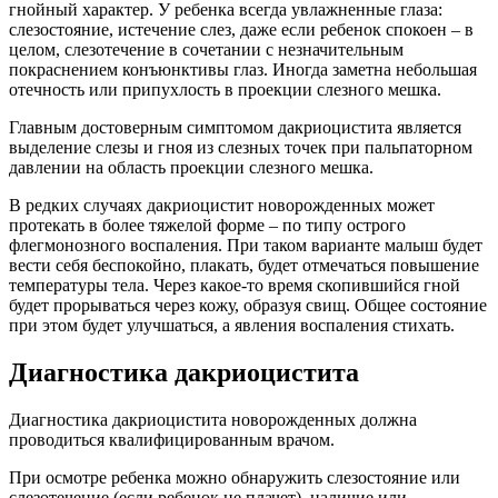
гнойный характер. У ребенка всегда увлажненные глаза:
слезостояние, истечение слез, даже если ребенок спокоен – в
целом, слезотечение в сочетании с незначительным
покраснением конъюнктивы глаз. Иногда заметна небольшая
отечность или припухлость в проекции слезного мешка.
Главным достоверным симптомом дакриоцистита является
выделение слезы и гноя из слезных точек при пальпаторном
давлении на область проекции слезного мешка.
В редких случаях дакриоцистит новорожденных может
протекать в более тяжелой форме – по типу острого
флегмонозного воспаления. При таком варианте малыш будет
вести себя беспокойно, плакать, будет отмечаться повышение
температуры тела. Через какое-то время скопившийся гной
будет прорываться через кожу, образуя свищ. Общее состояние
при этом будет улучшаться, а явления воспаления стихать.
Диагностика дакриоцистита
Диагностика дакриоцистита новорожденных должна
проводиться квалифицированным врачом.
При осмотре ребенка можно обнаружить слезостояние или
слезотечение (если ребенок не плачет), наличие или