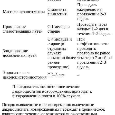
Проводить
С момента
ежедневно на
Массаж слезного мешка
выявления
протяжении 2–3
недель
Проводить через
Промывание
С 1 месяца и
каждые 1–2 дня в
слезоотводящих путей
старше
течение 1–2 недель
С 4 месяцев и
При
старше (в
неэффективности
отдельных
проводить
Зондирование
случаях
повторно не ранее
носослезных путей
возможно более
чем через 7 дней на
раннее
протяжении 2–3
проведение)
недель
Эндоназальная
С 2–3 лет
–
дакриоцисториностомия
Последовательное, поэтапное лечение
дакриоциститов новорожденных приводит к
выздоровлению почти в 100% случаев.
Поздно выявленные и несвоевременно вылеченные
дакриоциститы новорожденных переходят в хроническое,
вялотекущее течение, осложняются множественными