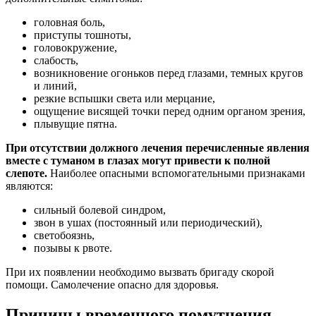
головная боль,
приступы тошноты,
головокружение,
слабость,
возникновение огоньков перед глазами, темных кругов
и линий,
резкие вспышки света или мерцание,
ощущение висящей точки перед одним органом зрения,
плывущие пятна.
При отсутствии должного лечения перечисленные явления
вместе с туманом в глазах могут привести к полной
слепоте.
Наиболее опасными вспомогательными признаками
являются:
сильный болевой синдром,
звон в ушах (постоянный или периодический),
светобоязнь,
позывы к рвоте.
При их появлении необходимо вызвать бригаду скорой
помощи. Самолечение опасно для здоровья.
Причины временного помутнения