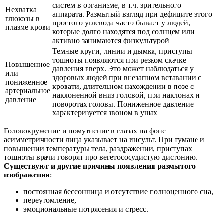
систем в организме, в т.ч. зрительного
Нехватка
аппарата. Размытый взгляд при дефиците этого
глюкозы в
простого углевода часто бывает у людей,
плазме крови
которые долго находятся под солнцем или
активно занимаются физкультурой
Темные круги, линии и дымка, приступы
тошноты появляются при резком скачке
Повышенное
давления вверх. Это может наблюдаться у
или
здоровых людей при внезапном вставании с
пониженное
кровати, длительном нахождении в позе с
артериальное
наклоненной вниз головой, при наклонах и
давление
поворотах головы. Пониженное давление
характеризуется звоном в ушах
Головокружение и помутнение в глазах на фоне
асимметричности лица указывает на инсульт. При тумане и
повышении температуры тела, раздражении, приступах
тошноты врачи говорят про вегетососудистую дистонию.
Существуют и другие причины появления размытого
изображения
:
постоянная бессонница и отсутствие полноценного сна,
переутомление,
эмоциональные потрясения и стресс.