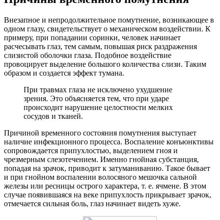
Внезапное и непродолжительное помутнение, возникающее в
одном глазу, свидетельствует о механическом воздействии. К
примеру, при попадании соринки, человек начинает
расчесывать глаз, тем самым, повышая риск раздражения
слизистой оболочки глаза. Подобное воздействие
провоцирует выделение большого количества слизи. Таким
образом и создается эффект тумана.
При травмах глаза не исключено ухудшение
зрения. Это объясняется тем, что при ударе
происходит нарушение целостности мелких
сосудов и тканей.
Причиной временного состояния помутнения выступает
наличие инфекционного процесса. Воспаление конъюнктивы
сопровождается припухлостью, выделением гноя и
чрезмерным слезотечением. Именно гнойная субстанция,
попадая на зрачок, приводит к затуманиванию. Такое бывает
и при гнойном воспалении волосяного мешочка сальной
железы или ресницы острого характера, т. е. ячмене. В этом
случае появившаяся на веке припухлость прикрывает зрачок,
отмечается сильная боль, глаз начинает видеть хуже.