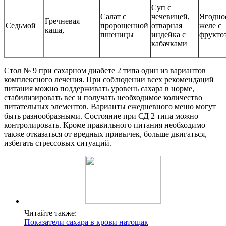
Суп с
Салат с
чечевицей,
Ягодно
Гречневая
Седьмой
пророщенной
отварная
желе с
каша,
пшеницы
индейка с
фрукто
кабачками
Стол № 9 при сахарном диабете 2 типа один из вариантов
комплексного лечения. При соблюдении всех рекомендаций
питания можно поддерживать уровень сахара в норме,
стабилизировать вес и получать необходимое количество
питательных элементов. Варианты ежедневного меню могут
быть разнообразными. Состояние при СД 2 типа можно
контролировать. Кроме правильного питания необходимо
также отказаться от вредных привычек, больше двигаться,
избегать стрессовых ситуаций.
Читайте также:
Показатели сахара в крови натощак