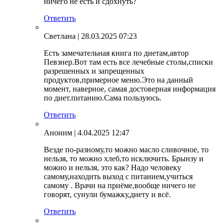
ничего не есть и сдохнуть?
Ответить
Светлана
| 28.03.2025 07:23
Есть замечательная книга по диетам,автор
Певзнер.Вот там есть все лечебные столы,списки
разрешенных и запрещенных
продуктов,примерное меню.Это на данный
момент, наверное, самая достоверная информация
по диет.питанию.Сама пользуюсь.
Ответить
Аноним
| 4.04.2025 12:47
Везде по-разному,то можно масло сливочное, то
нельзя, то можно хлеб,то исключить. Брынзу и
можно и нельзя, это как? Надо человеку
самому,находить выход с питанием,учиться
самому . Врачи на приёме,вообще ничего не
говорят, сунули бумажку,диету и всё.
Ответить