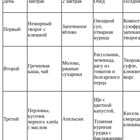
День
Завтрак
2 завтрак
Обед
Полдн
Овощной
Компот
Нежирный
Запеченное
суп,
сухофр
Первый
творог с
яблоко
отварная
запекан
клюквой
курица
творога
Рассольник,
чечевица,
Творож
Молоко,
Гречневая
рагу из
суфле,
Второй
ржаные
каша, чай
томатов и
клюкв
сухарики
болгарского
морс
перца
Щи с
цветной
Перловка,
капустой,
Кисель 
кусочек
Третий
Апельсин
смород
Тушеная
черного хлеба
клюкв
куриная
с маслом
грудка с
баклажанами