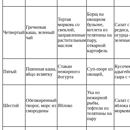
Борщ на
Тертая
овощном
морковь со
бульоне,
Салат с
Гречневая
свеклой,
котлета из
редиса,
Четвертый
каша, зеленый
заправленные
телятины на
огурца 
чай
растительным
пару,
зелень
маслом
отварной
картофель
Стакан
Кусоче
Пшенная каша,
Суп-пюре из
Пятый
нежирного
адыгей
яйцо всмятку
овощей,
йогурта
сыра с 
Уха из
нежирной
Обезжиренный
Салат с
рыбы,
Шестой
творог, морс из
Яблоко
яблока 
тефтели из
смородины
морков
телятины на
пару