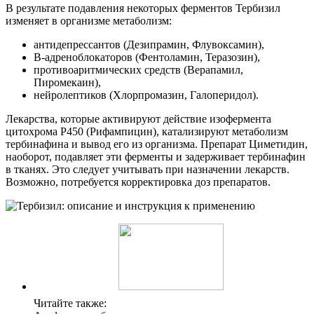
В результате подавления некоторых ферментов Тербизил
изменяет в организме метаболизм:
антидепрессантов (Дезипрамин, Флувоксамин),
В-адреноблокаторов (Фентоламин, Теразозин),
противоаритмических средств (Верапамил,
Пиромекаин),
нейролептиков (Хлорпромазин, Галоперидол).
Лекарства, которые активируют действие изофермента
цитохрома Р450 (Рифампицин), катализируют метаболизм
тербинафина и вывод его из организма. Препарат Циметидин,
наоборот, подавляет эти ферменты и задерживает тербинафин
в тканях. Это следует учитывать при назначении лекарств.
Возможно, потребуется корректировка доз препаратов.
Читайте также: