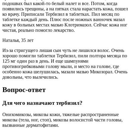
подошвах был какой-то белый налет и все. Потом, когда
появились трещины, а на пятках стала нарастать кожа, пошел
ко врачу. Приписали Тербизил в таблетках. Пил месяц по
таблетке каждый день. Плюс после ножных ванночек мазал
кожу в больных местах мазью Клотримазол. Сейчас кожа ног
чистая, реально помогло лекарство.
Наталья, 35 лет
Из-за стригущего лишая сын чуть не лишился волос. Очень
хорошо помогли таблетки Тербизил, пили полтора месяца по
125 мг один раз в день. И еще шампунями
противогрибковыми голову мыли, и место на голове, где
особенно кожа шелушилась, мазали мазью Микозорал. Очень
довольны, что вылечились.
Вопрос-ответ
Для чего назначают тербизил?
Онихомикозы, микозы кожи, тяжелые распространенные
микозы (тела, ног, стоп), микозы волосистой части головы,
вызванные дерматофитами.