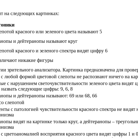
ит на следующих картинках:
тоники
епотой красного или зеленого цвета называют 5
нопы и дейтеранопы называют круг
епотой красного и зеленого спектра видят цифру 6
зличают никакие фигуры
гии зрительного анализатора. Картинка предназначена для про
с любой формой цветовой слепоты не распознают ничего на ка
ые с нарушением светочувствительности зеленого цвета видят 
 назвать следующие цифры: 9, 6, 8
нопы и дейтеранопы называют: 69 или 68, 66
со слепотой
нты с патологией чувствительности красного спектра не видят
онизма
нопы видят на картинке только круг, а дейтеранопы – треуголь
онизма
с цветоаномалией восприятия красного цвета видят цифры 1 и 0