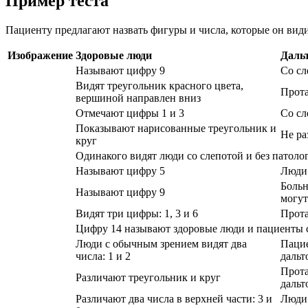
Пример теста
Пациенту предлагают назвать фигуры и числа, которые он вид
Изображение
Здоровые люди
Даль
Называют цифру 9
Со сл
Видят треугольник красного цвета,
Прота
вершиной направлен вниз
Отмечают цифры 1 и 3
Со сл
Показывают нарисованные треугольник и
Не ра
круг
Одинакого видят люди со слепотой и без патоло
Называют цифру 5
Люди 
Больн
Называют цифру 9
могут
Видят три цифры: 1, 3 и 6
Прота
Цифру 14 называют здоровые люди и пациенты 
Люди с обычным зрением видят два
Пацие
числа: 1 и 2
дальт
Прота
Различают треугольник и круг
дальт
Различают два числа в верхней части: 3 и
Люди 