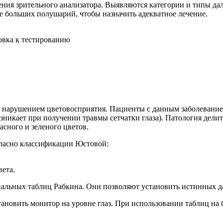
ния зрительного анализатора. Выявляются категории и типы дал
е больших полушарий, чтобы назначить адекватное лечение.
овка к тестированию
тся нарушением цветовосприятия. Пациенты с данным заболеван
никает при получении травмы сетчатки глаза). Патология делит
асного и зеленого цветов.
гласно классификации Юстовой:
вета.
альных таблиц Рабкина. Они позволяют установить истинных д
становить монитор на уровне глаз. При использовании таблиц на
.