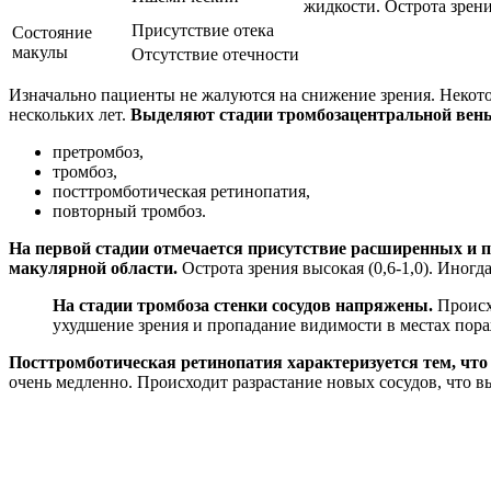
жидкости. Острота зрени
Присутствие отека
Состояние
макулы
Отсутствие отечности
Изначально пациенты не жалуются на снижение зрения. Некото
нескольких лет.
Выделяют стадии тромбоза
центральной вены
претромбоз,
тромбоз,
посттромботическая ретинопатия,
повторный тромбоз.
На первой стадии отмечается присутствие расширенных и 
макулярной области.
Острота зрения высокая (0,6-1,0). Ино
На стадии тромбоза стенки сосудов напряжены.
Происх
ухудшение зрения и пропадание видимости в местах пор
Посттромботическая ретинопатия характеризуется тем, что 
очень медленно. Происходит разрастание новых сосудов, что вы