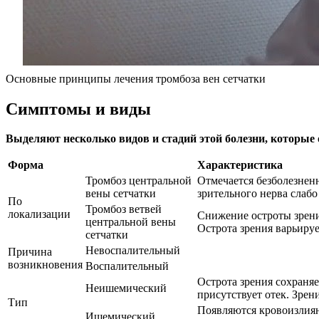
Основные принципы лечения тромбоза вен сетчатки
Симптомы и виды
Выделяют несколько видов и стадий этой болезни, которые
Форма
Характеристика
Тромбоз центральной
Отмечается безболезненн
вены сетчатки
зрительного нерва слаб
По
Тромбоз ветвей
локализации
Снижение остроты зрени
центральной вены
Острота зрения варьируе
сетчатки
Невоспалительный
Причина
возникновения
Воспалительный
Острота зрения сохраняе
Неишемический
присутствует отек. Зрен
Тип
Появляются кровоизлиян
Ишемический