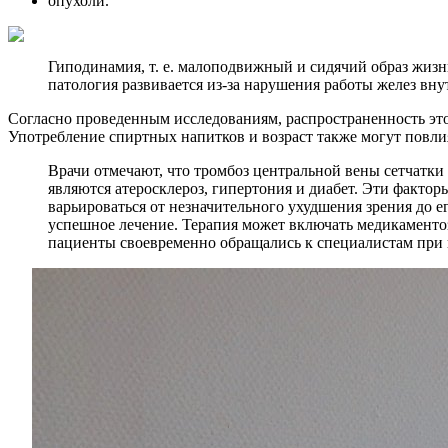
опухоли.
Гиподинамия, т. е. малоподвижный и сидячий образ жизни
патология развивается из-за нарушения работы желез вну
Согласно проведенным исследованиям, распространенность этой 
Употребление спиртных напитков и возраст также могут повли
Врачи отмечают, что тромбоз центральной вены сетчатки
являются атеросклероз, гипертония и диабет. Эти факто
варьироваться от незначительного ухудшения зрения до е
успешное лечение. Терапия может включать медикаменто
пациенты своевременно обращались к специалистам при 