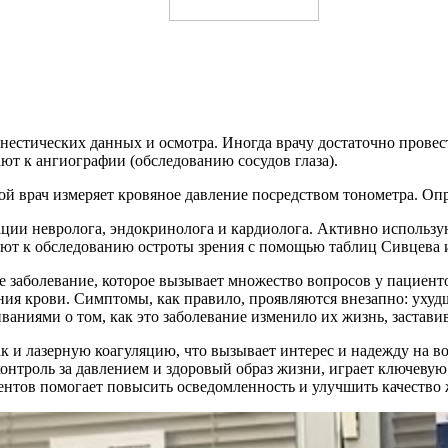
естических данных и осмотра. Иногда врачу достаточно провести
ют к ангиографии (обследованию сосудов глаза).
ой врач измеряет кровяное давление посредством тонометра. Оп
ции невролога, эндокринолога и кардиолога. Активно использу
ают к обследованию остроты зрения с помощью таблиц Сивцева и
ое заболевание, которое вызывает множество вопросов у пациен
ания крови. Симптомы, как правило, проявляются внезапно: ухуд
аниями о том, как это заболевание изменило их жизнь, застави
ак и лазерную коагуляцию, что вызывает интерес и надежду на в
онтроль за давлением и здоровый образ жизни, играет ключевую
ентов помогает повысить осведомленность и улучшить качество