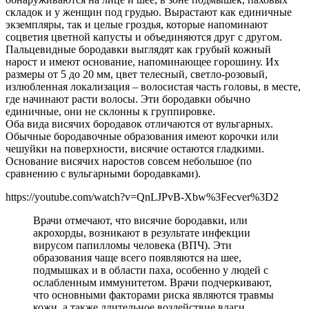
складок и у женщин под грудью. Вырастают как единичные
экземпляры, так и целые гроздья, которые напоминают
соцветия цветной капусты и объединяются друг с другом.
Пальцевидные бородавки выглядят как грубый кожный
нарост и имеют основание, напоминающее горошину. Их
размеры от 5 до 20 мм, цвет телесный, светло-розовый,
излюбленная локализация – волосистая часть головы, в месте,
где начинают расти волосы. Эти бородавки обычно
единичные, они не склонны к группировке.
Оба вида висячих бородавок отличаются от вульгарных.
Обычные бородавочные образования имеют корочки или
чешуйки на поверхности, висячие остаются гладкими.
Основание висячих наростов совсем небольшое (по
сравнению с вульгарными бородавками).
https://youtube.com/watch?v=QnLJPvB-Xbw%3Fecver%3D2
Врачи отмечают, что висячие бородавки, или
акрохорды, возникают в результате инфекции
вирусом папилломы человека (ВПЧ). Эти
образования чаще всего появляются на шее,
подмышках и в области паха, особенно у людей с
ослабленным иммунитетом. Врачи подчеркивают,
что основными факторами риска являются травмы
кожи, а также длительное воздействие влаги.