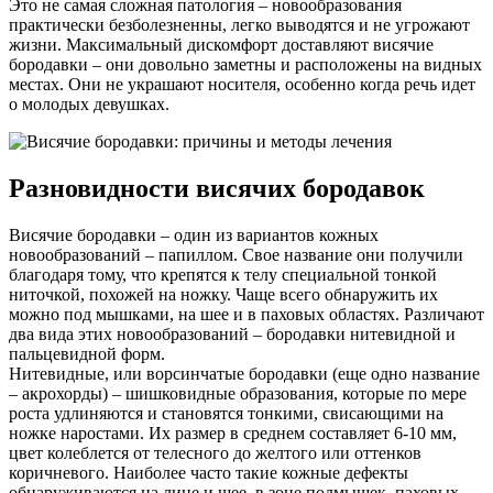
Это не самая сложная патология – новообразования
практически безболезненны, легко выводятся и не угрожают
жизни. Максимальный дискомфорт доставляют висячие
бородавки – они довольно заметны и расположены на видных
местах. Они не украшают носителя, особенно когда речь идет
о молодых девушках.
Разновидности висячих бородавок
Висячие бородавки – один из вариантов кожных
новообразований – папиллом. Свое название они получили
благодаря тому, что крепятся к телу специальной тонкой
ниточкой, похожей на ножку. Чаще всего обнаружить их
можно под мышками, на шее и в паховых областях. Различают
два вида этих новообразований – бородавки нитевидной и
пальцевидной форм.
Нитевидные, или ворсинчатые бородавки (еще одно название
– акрохорды) – шишковидные образования, которые по мере
роста удлиняются и становятся тонкими, свисающими на
ножке наростами. Их размер в среднем составляет 6-10 мм,
цвет колеблется от телесного до желтого или оттенков
коричневого. Наиболее часто такие кожные дефекты
обнаруживаются на лице и шее, в зоне подмышек, паховых