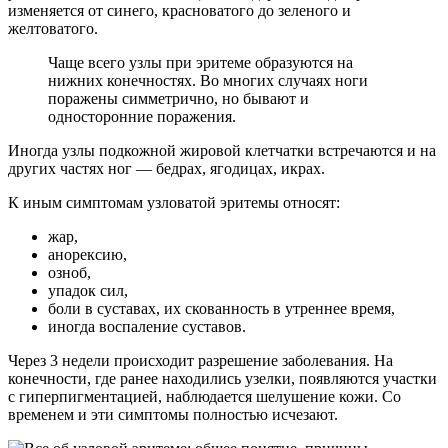
изменяется от синего, красноватого до зеленого и
желтоватого.
Чаще всего узлы при эритеме образуются на
нижних конечностях. Во многих случаях ноги
поражены симметрично, но бывают и
односторонние поражения.
Иногда узлы подкожной жировой клетчатки встречаются и на
других частях ног — бедрах, ягодицах, икрах.
К иным симптомам узловатой эритемы относят:
жар,
анорексию,
озноб,
упадок сил,
боли в суставах, их скованность в утреннее время,
иногда воспаление суставов.
Через 3 недели происходит разрешение заболевания. На
конечности, где ранее находились узелки, появляются участки
с гиперпигментацией, наблюдается шелушение кожи. Со
временем и эти симптомы полностью исчезают.