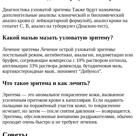
Диагностика узловатой эритемы Также будут назначены
дополнительные анализы: клинический и биохимический
анализ крови (с лейкоцитарной формулой), анализ крови на
гепатит С, В, анализ на туберкулез (Диаскин-тест),
Какой мазью мазать узловатую эритему?
Лечение эритемы Лечение острой узловатой эритемы:
постельный режим, антибиотики, анальгин, индометацин или
бруфен, согревающие компрессы с 10% раствором ихтиола,
аппликации 33% раствора димексида, бутадиеновая мазь,
кортикостероидные мази, линимент “Дибунол”.
Что такое эритема и как лечить?
Эритема — это аномальное покраснение кожи, вызванное
усиленным притоком крови к капиллярам. Если надавить
пальцами на поражённый участок кожи, то покраснение
исчезает, но затем — после снятия давления — возвращается.
Эритемы, обусловленные внешними раздражителями, обычно
проходят очень быстро и не требуют лечения.
Советы