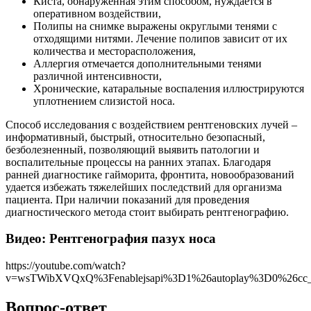
Киста, обнаруженная этим способом, нуждается в
оперативном воздействии,
Полипы на снимке выражены округлыми тенями с
отходящими нитями. Лечение полипов зависит от их
количества и месторасположения,
Аллергия отмечается дополнительными тенями
различной интенсивности,
Хронические, катаральные воспаления иллюстрируются
уплотнением слизистой носа.
Способ исследования с воздействием рентгеновских лучей –
информативный, быстрый, относительно безопасный,
безболезненный, позволяющий выявить патологии и
воспалительные процессы на ранних этапах. Благодаря
ранней диагностике гайморита, фронтита, новообразований
удается избежать тяжелейших последствий для организма
пациента. При наличии показаний для проведения
диагностического метода стоит выбирать рентгенографию.
Видео: Рентгенография пазух носа
https://youtube.com/watch?
v=wsTWibXVQxQ%3Fenablejsapi%3D1%26autoplay%3D0%26cc_l
Вопрос-ответ