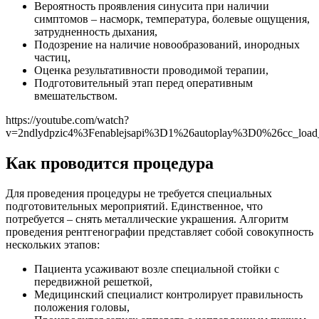
Вероятность проявления синусита при наличии
симптомов – насморк, температура, болевые ощущения,
затрудненность дыхания,
Подозрение на наличие новообразований, инородных
частиц,
Оценка результативности проводимой терапии,
Подготовительный этап перед оперативным
вмешательством.
https://youtube.com/watch?
v=2ndlydpzic4%3Fenablejsapi%3D1%26autoplay%3D0%26cc_l
Как проводится процедура
Для проведения процедуры не требуется специальных
подготовительных мероприятий. Единственное, что
потребуется – снять металлические украшения. Алгоритм
проведения рентгенографии представляет собой совокупность
нескольких этапов:
Пациента усаживают возле специальной стойки с
передвижной решеткой,
Медицинский специалист контролирует правильность
положения головы,