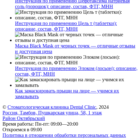
Инструкция по применению Цефотаксима натриевая
соль (порошок): описание, состав, ФТГ, МНН
Инструкция по применению Цель т (таблетки):
описание, состав, ФТГ, МНН
Маска Black Mask от черных точек — отличные отзывы
и доступная цена
Инструкция по применению Элоком (лосьон): описание,
состав, ФТГ, МНН
Как замаскировать прыщи на лице — учимся их
замазывать
©
Стоматологическая клиника Dental Clinic
, 2024
Россия, Тамбов, Пушкарская улица, 58, 1 этаж
Район Октябрьский
Время работы: Пн-пт: 09:00—20:00
Откроемся в 09:00
Политика в отношении обработки персональных данных