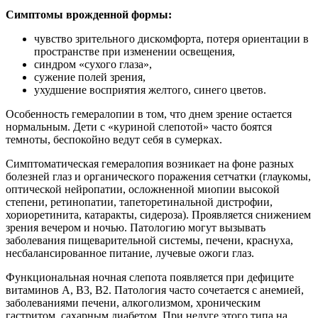
Симптомы врожденной формы:
чувство зрительного дискомфорта, потеря ориентации в
пространстве при изменении освещения,
синдром «сухого глаза»,
сужение полей зрения,
ухудшение восприятия желтого, синего цветов.
Особенность гемералопии в том, что днем зрение остается
нормальным. Дети с «куриной слепотой» часто боятся
темноты, беспокойно ведут себя в сумерках.
Симптоматическая гемералопия возникает на фоне разных
болезней глаз и органического поражения сетчатки (глаукомы,
оптической нейропатии, осложненной миопии высокой
степени, ретинопатии, тапеторетинальной дистрофии,
хориоретинита, катаракты, сидероза). Проявляется снижением
зрения вечером и ночью. Патологию могут вызывать
заболевания пищеварительной системы, печени, краснуха,
несбалансированное питание, лучевые ожоги глаз.
Функциональная ночная слепота появляется при дефиците
витаминов A, B3, B2. Патология часто сочетается с анемией,
заболеваниями печени, алкоголизмом, хроническим
гастритом, сахарным диабетом. При недуге этого типа на