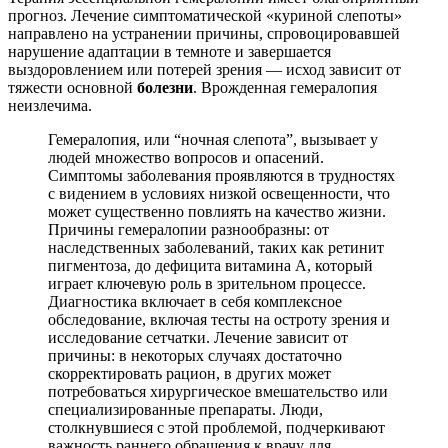
прогноз. Лечение симптоматической «куриной слепоты»
направлено на устранении причины, спровоцировавшей
нарушение адаптации в темноте и завершается
выздоровлением или потерей зрения — исход зависит от
тяжести основной
болезни
. Врожденная гемералопия
неизлечима.
Гемералопия, или “ночная слепота”, вызывает у
людей множество вопросов и опасений.
Симптомы заболевания проявляются в трудностях
с видением в условиях низкой освещенности, что
может существенно повлиять на качество жизни.
Причины гемералопии разнообразны: от
наследственных заболеваний, таких как ретинит
пигментоза, до дефицита витамина А, который
играет ключевую роль в зрительном процессе.
Диагностика включает в себя комплексное
обследование, включая тесты на остроту зрения и
исследование сетчатки. Лечение зависит от
причины: в некоторых случаях достаточно
скорректировать рацион, в других может
потребоваться хирургическое вмешательство или
специализированные препараты. Люди,
столкнувшиеся с этой проблемой, подчеркивают
важность раннего обращения к врачу для