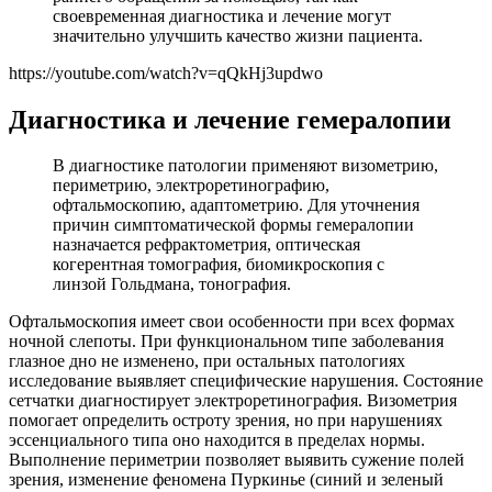
своевременная диагностика и лечение могут
значительно улучшить качество жизни пациента.
https://youtube.com/watch?v=qQkHj3updwo
Диагностика и лечение гемералопии
В диагностике патологии применяют визометрию,
периметрию, электроретинографию,
офтальмоскопию, адаптометрию. Для уточнения
причин симптоматической формы гемералопии
назначается рефрактометрия, оптическая
когерентная томография, биомикроскопия с
линзой Гольдмана, тонография.
Офтальмоскопия имеет свои особенности при всех формах
ночной слепоты. При функциональном типе заболевания
глазное дно не изменено, при остальных патологиях
исследование выявляет специфические нарушения. Состояние
сетчатки диагностирует электроретинография. Визометрия
помогает определить остроту зрения, но при нарушениях
эссенциального типа оно находится в пределах нормы.
Выполнение периметрии позволяет выявить сужение полей
зрения, изменение феномена Пуркинье (синий и зеленый