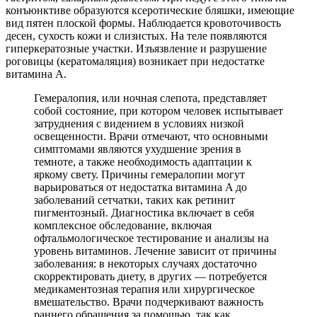
конъюнктиве образуются ксеротические бляшки, имеющие
вид пятен плоской формы. Наблюдается кровоточивость
десен, сухость кожи и слизистых. На теле появляются
гиперкератозные участки. Изъязвление и разрушение
роговицы (кератомаляция) возникает при недостатке
витамина А.
Гемералопия, или ночная слепота, представляет
собой состояние, при котором человек испытывает
затруднения с видением в условиях низкой
освещенности. Врачи отмечают, что основными
симптомами являются ухудшение зрения в
темноте, а также необходимость адаптации к
яркому свету. Причины гемералопии могут
варьироваться от недостатка витамина A до
заболеваний сетчатки, таких как ретинит
пигментозный. Диагностика включает в себя
комплексное обследование, включая
офтальмологическое тестирование и анализы на
уровень витаминов. Лечение зависит от причины
заболевания: в некоторых случаях достаточно
скорректировать диету, в других — потребуется
медикаментозная терапия или хирургическое
вмешательство. Врачи подчеркивают важность
раннего обращения за помощью, так как