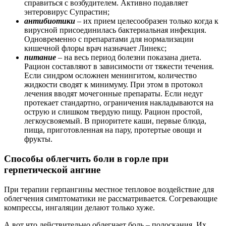
справиться с возбудителем. Активно подавляет
энтеровирус Супрастин;
антибиотики
– их прием целесообразен только когда к
вирусной присоединилась бактериальная инфекция.
Одновременно с препаратами для нормализации
кишечной флоры врач назначает Линекс;
питание
– на весь период болезни показана диета.
Рацион составляют в зависимости от тяжести течения.
Если синдром осложнен менингитом, количество
жидкости сводят к минимуму. При этом в протокол
лечения вводят мочегонные препараты. Если недуг
протекает стандартно, ограничения накладываются на
острую и слишком твердую пищу. Рацион простой,
легкоусвояемый. В приоритете каши, первые блюда,
пища, приготовленная на пару, протертые овощи и
фрукты.
Способы облегчить боли в горле при
герпетической ангине
При терапии герпангины местное тепловое воздействие для
облегчения симптоматики не рассматривается. Согревающие
компрессы, ингаляции делают только хуже.
А вот что действительно облегчает боль – полоскания. Их