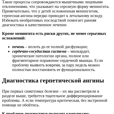
Такие процессы сопровождаются мышечными лицевыми
отклонениями, что указывает на серозную форму менингита.
Примечательно, что у детей осложненная менингитом,
герпесная ангина нередко приводит к летальному исходу.
Избежать необратимых последствий помогает ранняя
диагностика и качественное лечение.
Кроме менингита есть риски других, не менее серьезных
осложнений:
печень
– вплоть до ее полной дисфункции;
сердечно-сосудистая система
– миокардит,
хронические патологии органа, полное или
фрагментарное поражение сердечной мышцы. Если
проблему выявить вовремя, за пару недель можно
полностью восстановить ее функциональность.
Диагностика герпетической ангины
При первых симптомах болезни – их мы рассмотрели в
разделе выше, требуется тщательное дифференцирование
проблемы. А если температура критическая, без экстренной
помощи не обойтись.
К проблеме диагностики подходят комплексно: