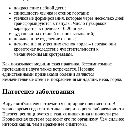
покраснение небной дуги;
синюшность язычка и стенок гортани;
узелковые формирования, которые через несколько дней
трансформируются в папулы. Число пузырьков
варьируется в пределах 10-20 штук;
зуд слизистых тканей в зоне высыпаний;
повышенное отделение слюны;
истончение внутренних стенок горла – нередко они
кровоточат вследствие чувствительности к
механическим микротравмам.
Как показывает медицинская практика, бессимптомное
протекание недуга также встречается. Нередко
единственными признаками болезни являются
незначительные отеки и покраснения миндалин, неба, горла.
Патогенез заболевания
Вирус возбудителя встречается в природе повсеместно. В
теплое время года статистика говорит о росте заболеваемости.
Патоген реплицируется в тканях кишечника и полости рта.
Кровеносная система разносит его по организму. Чем сильнее
интоксикация, тем выраженнее симптомы.