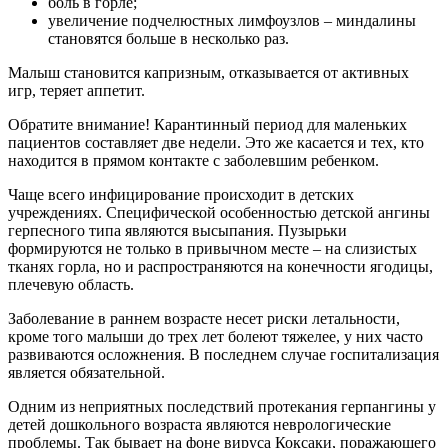
боль в горле;
увеличение подчелюстных лимфоузлов – миндалины
становятся больше в несколько раз.
Малыш становится капризным, отказывается от активных
игр, теряет аппетит.
Обратите внимание! Карантинный период для маленьких
пациентов составляет две недели. Это же касается и тех, кто
находится в прямом контакте с заболевшим ребенком.
Чаще всего инфицирование происходит в детских
учреждениях. Специфической особенностью детской ангины
герпесного типа являются высыпания. Пузырьки
формируются не только в привычном месте – на слизистых
тканях горла, но и распространяются на конечности ягодицы,
плечевую область.
Заболевание в раннем возрасте несет риски летальности,
кроме того малыши до трех лет болеют тяжелее, у них часто
развиваются осложнения. В последнем случае госпитализация
является обязательной.
Одним из неприятных последствий протекания герпангины у
детей дошкольного возраста являются неврологические
проблемы. Так бывает на фоне вируса Коксаки, поражающего