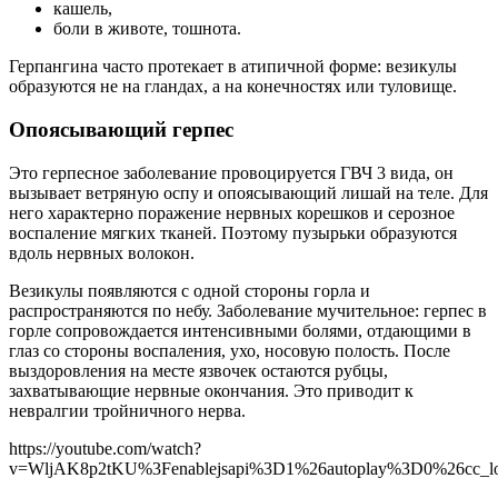
кашель,
боли в животе, тошнота.
Герпангина часто протекает в атипичной форме: везикулы
образуются не на гландах, а на конечностях или туловище.
Опоясывающий герпес
Это герпесное заболевание провоцируется ГВЧ 3 вида, он
вызывает ветряную оспу и опоясывающий лишай на теле. Для
него характерно поражение нервных корешков и серозное
воспаление мягких тканей. Поэтому пузырьки образуются
вдоль нервных волокон.
Везикулы появляются с одной стороны горла и
распространяются по небу. Заболевание мучительное: герпес в
горле сопровождается интенсивными болями, отдающими в
глаз со стороны воспаления, ухо, носовую полость. После
выздоровления на месте язвочек остаются рубцы,
захватывающие нервные окончания. Это приводит к
невралгии тройничного нерва.
https://youtube.com/watch?
v=WljAK8p2tKU%3Fenablejsapi%3D1%26autoplay%3D0%26cc_l