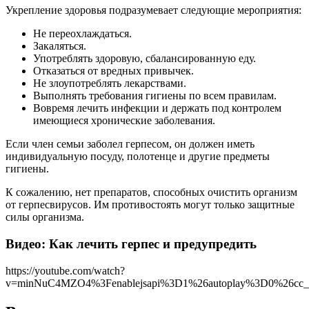
Укрепление здоровья подразумевает следующие мероприятия:
Не переохлаждаться.
Закаляться.
Употреблять здоровую, сбалансированную еду.
Отказаться от вредных привычек.
Не злоупотреблять лекарствами.
Выполнять требования гигиены по всем правилам.
Вовремя лечить инфекции и держать под контролем
имеющиеся хронические заболевания.
Если член семьи заболел герпесом, он должен иметь
индивидуальную посуду, полотенце и другие предметы
гигиены.
К сожалению, нет препаратов, способных очистить организм
от герпесвирусов. Им противостоять могут только защитные
силы организма.
Видео: Как лечить герпес и предупредить
https://youtube.com/watch?
v=minNuC4MZO4%3Fenablejsapi%3D1%26autoplay%3D0%26cc_l