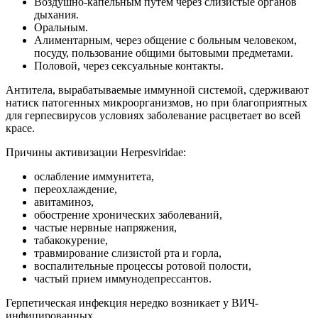
Воздушно-капельным путем через слизистые органов
дыхания.
Оральным.
Алиментарным, через общение с больным человеком,
посуду, пользование общими бытовыми предметами.
Половой, через сексуальные контакты.
Антитела, вырабатываемые иммунной системой, сдерживают
натиск патогенных микроорганизмов, но при благоприятных
для герпесвирусов условиях заболевание расцветает во всей
красе.
Причины активизации Herpesviridae:
ослабление иммунитета,
переохлаждение,
авитаминоз,
обострение хронических заболеваний,
частые нервные напряжения,
табакокурение,
травмирование слизистой рта и горла,
воспалительные процессы ротовой полости,
частый прием иммунодепрессантов.
Герпетическая инфекция нередко возникает у ВИЧ-
инфицированных.