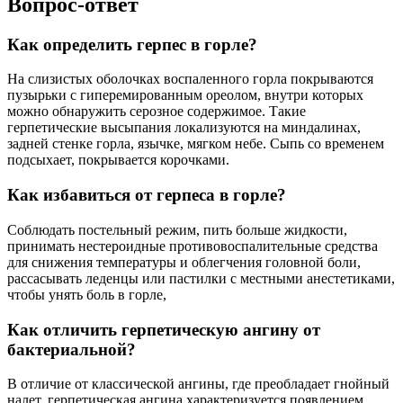
Вопрос-ответ
Как определить герпес в горле?
На слизистых оболочках воспаленного горла покрываются
пузырьки с гиперемированным ореолом, внутри которых
можно обнаружить серозное содержимое. Такие
герпетические высыпания локализуются на миндалинах,
задней стенке горла, язычке, мягком небе. Сыпь со временем
подсыхает, покрывается корочками.
Как избавиться от герпеса в горле?
Соблюдать постельный режим, пить больше жидкости,
принимать нестероидные противовоспалительные средства
для снижения температуры и облегчения головной боли,
рассасывать леденцы или пастилки с местными анестетиками,
чтобы унять боль в горле,
Как отличить герпетическую ангину от
бактериальной?
В отличие от классической ангины, где преобладает гнойный
налет, герпетическая ангина характеризуется появлением