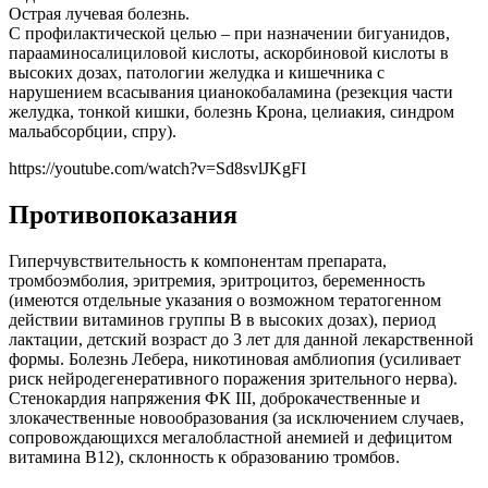
Острая лучевая болезнь.
С профилактической целью – при назначении бигуанидов,
парааминосалициловой кислоты, аскорбиновой кислоты в
высоких дозах, патологии желудка и кишечника с
нарушением всасывания цианокобаламина (резекция части
желудка, тонкой кишки, болезнь Крона, целиакия, синдром
мальабсорбции, спру).
https://youtube.com/watch?v=Sd8svlJKgFI
Противопоказания
Гиперчувствительность к компонентам препарата,
тромбоэмболия, эритремия, эритроцитоз, беременность
(имеются отдельные указания о возможном тератогенном
действии витаминов группы В в высоких дозах), период
лактации, детский возраст до 3 лет для данной лекарственной
формы. Болезнь Лебера, никотиновая амблиопия (усиливает
риск нейродегенеративного поражения зрительного нерва).
Стенокардия напряжения ФК III, доброкачественные и
злокачественные новообразования (за исключением случаев,
сопровождающихся мегалобластной анемией и дефицитом
витамина B12), склонность к образованию тромбов.