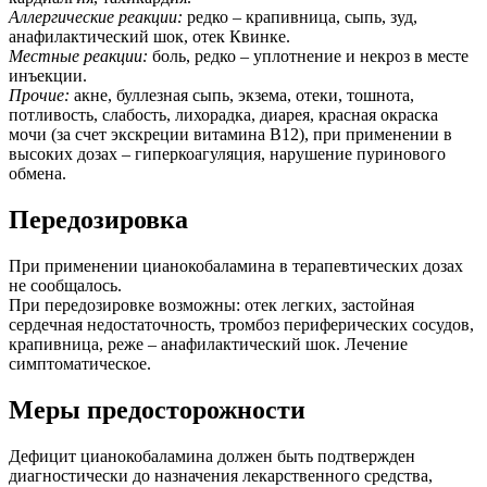
Аллергические реакции:
редко – крапивница, сыпь, зуд,
анафилактический шок, отек Квинке.
Местные реакции:
боль, редко – уплотнение и некроз в месте
инъекции.
Прочие:
акне, буллезная сыпь, экзема, отеки, тошнота,
потливость, слабость, лихорадка, диарея, красная окраска
мочи (за счет экскреции витамина В12), при применении в
высоких дозах – гиперкоагуляция, нарушение пуринового
обмена.
Передозировка
При применении цианокобаламина в терапевтических дозах
не сообщалось.
При передозировке возможны: отек легких, застойная
сердечная недостаточность, тромбоз периферических сосудов,
крапивница, реже – анафилактический шок. Лечение
симптоматическое.
Меры предосторожности
Дефицит цианокобаламина должен быть подтвержден
диагностически до назначения лекарственного средства,