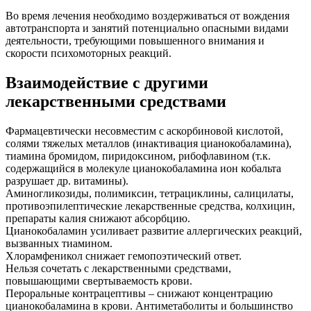
Во время лечения необходимо воздерживаться от вождения
автотранспорта и занятий потенциально опасными видами
деятельности, требующими повышенного внимания и
скорости психомоторных реакций.
Взаимодействие с другими
лекарственными средствами
Фармацевтически несовместим с аскорбиновой кислотой,
солями тяжелых металлов (инактивация цианокобаламина),
тиамина бромидом, пиридоксином, рибофлавином (т.к.
содержащийся в молекуле цианокобаламина ион кобальта
разрушает др. витамины).
Аминогликозиды, полимиксин, тетрациклины, салицилаты,
противоэпилептические лекарственные средства, колхицин,
препараты калия снижают абсорбцию.
Цианокобаламин усиливает развитие аллергических реакций,
вызванных тиамином.
Хлорамфеникол снижает гемопоэтический ответ.
Нельзя сочетать с лекарственными средствами,
повышающими свертываемость крови.
Пероральные контрацептивы – снижают концентрацию
цианокобаламина в крови. Антиметаболиты и большинство