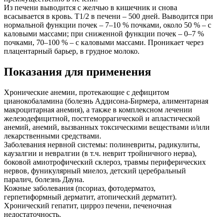
Из печени выводится с желчью в кишечник и снова
всасывается в кровь. T1/2 в печени – 500 дней. Выводится при
нормальной функции почек – 7–10 % почками, около 50 % – с
каловыми массами; при сниженной функции почек – 0–7 %
почками, 70–100 % – с каловыми массами. Проникает через
плацентарный барьер, в грудное молоко.
Показания для применения
Хронические анемии, протекающие с дефицитом
цианокобаламина (болезнь Аддисона-Бирмера, алиментарная
макроцитарная анемия), а также в комплексном лечении
железодефицитной, постгеморрагической и апластической
анемий, анемий, вызванных токсическими веществами и/или
лекарственными средствами.
Заболевания нервной системы: полиневриты, радикулиты,
каузалгии и невралгии (в т.ч. неврит тройничного нерва),
боковой амиотрофический склероз, травмы периферических
нервов, фуникулярный миелоз, детский церебральный
паралич, болезнь Дауна.
Кожные заболевания (псориаз, фотодерматоз,
герпетиформный дерматит, атопический дерматит).
Хронический гепатит, цирроз печени, печеночная
недостаточность.