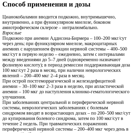
Способ применения и дозы
Цианокобаламин вводится подкожно, внутримышечно,
внутривенно, а при фуникулярном миелозе, боковом
амиотрофическом склерозе – интралюмбально.
Взрослые
Подкожно при анемии Аддисона-Бирмера – 100–200 мкг/сут
через день; при фуникулярном миелозе, макроцитарных
анемиях с нарушением функции нервной системы – 400–500
мкг/сут в первую неделю – ежедневно, затем с интервалами
между введениями до 5–7 дней (одновременно назначают
фолиевую кислоту); в период ремиссии поддерживающая доза
100 мкг/сут 2 раза в месяц, при наличии неврологических
явлений – 200‒400 мкг 2–4 раза в месяц.
При острой постгеморрагической и железодефицитной
анемии – 30‒100 мкг 2–3 раза в неделю, при апластической
анемии – 100 мкг до наступления клинико-гематологического
улучшения.
При заболеваниях центральной и периферической нервной
системы, неврологических заболеваниях с болевым
синдромом вводят в возрастающих дозах – по 200–500 мкг/сут
до купирования болевого синдрома, затем по 100 мкг/сут в
течение 2 недель. При травматических поражениях
периферической нервной системы – 200–400 мкг через день в