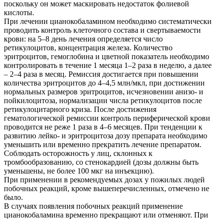
поскольку он может маскировать недостаток фолиевой
кислоты.
При лечении цианокобаламином необходимо систематически
проводить контроль клеточного состава и свертываемости
крови: на 5–8 день лечения определяется число
ретикулоцитов, концентрация железа. Количество
эритроцитов, гемоглобина и цветной показатель необходимо
контролировать в течение 1 месяца 1–2 раза в неделю, а далее
– 2–4 раза в месяц. Ремиссия достигается при повышении
количества эритроцитов до 4–4,5 млн/мкл, при достижении
нормальных размеров эритроцитов, исчезновении анизо- и
пойкилоцитоза, нормализации числа ретикулоцитов после
ретикулоцитарного криза. После достижения
гематологической ремиссии контроль периферической крови
проводится не реже 1 раза в 4–6 месяцев. При тенденции к
развитию лейко- и эритроцитоза дозу препарата необходимо
уменьшить или временно прекратить лечение препаратом.
Соблюдать осторожность у лиц, склонных к
тромбообразованию, со стенокардией (дозы должны быть
уменьшены, не более 100 мкг на инъекцию).
При применении в рекомендуемых дозах у пожилых людей
побочных реакций, кроме вышеперечисленных, отмечено не
было.
В случаях появления побочных реакций применение
цианокобаламина временно прекращают или отменяют. При