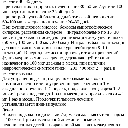
течение 40–45 дней.
При гепатитах и циррозах печени – по 30–60 мкг/сут или 100
мкг через день в течение 25–40 дней.
При острой лучевой болезни, диабетической невропатии –
60–100 мкг ежедневно в течение 20–30 дней.
При фуникулярном миелозе, боковом амиотрофическом
склерозе, рассеянном склерозе – интралюмбально по 15–30
мкг, и при каждой последующей инъекции дозу увеличивают
(50 мкг, 100 мкг, 150 мкг, 200 мкг). Интралюмбально инъекции
делают каждые 3 дня, всего на курс необходимо 8‒10
инъекций. В период ремиссии при отсутствии проявлений
фуникулярного миелоза для поддерживающей терапии
назначают по 100 мкг дважды в месяц, при наличии
неврологической симптоматики – 200–400 мкг 2–4 раза в
течение месяца.
Для устранения дефицита цианокобаламина вводят
внутримышечно или внутривенно: для лечения по 1 мг
ежедневно в течение 1–2 недель, поддерживающая доза 1–2
мг от 1 раза в неделю до 1 раза в месяц; для профилактики – 1
мг 1 раз в месяц. Продолжительность лечения
устанавливается индивидуально.
Дети
Вводят подкожно в дозе 1 мкг/кг, максимальная суточная доза
– 100 мкг. При алиментарной анемии и анемиях у
недоношенных детей – подкожно 30 мкг в день ежедневно в