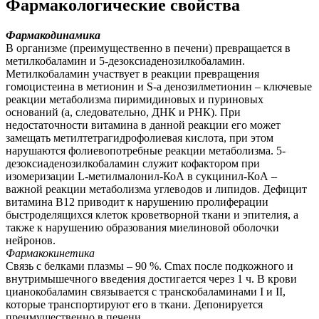
Фармакологические свойства
Фармакодинамика
В организме (преимущественно в печени) превращается в
метилкобаламин и 5-дезоксиаденозилкобаламин.
Метилкобаламин участвует в реакции превращения
гомоцистеина в метионин и S-а денозилметионин – ключевые
реакции метаболизма пиримидиновых и пуриновых
оснований (а, следовательно, ДНК и РНК). При
недостаточности витамина в данной реакции его может
замещать метилтетрагидрофолиевая кислота, при этом
нарушаются фолиевопотребные реакции метаболизма. 5-
дезоксиаденозилкобаламин служит кофактором при
изомеризации L-метилмалонил-КоА в сукцинил-КоА –
важной реакции метаболизма углеводов и липидов. Дефицит
витамина В12 приводит к нарушению пролиферации
быстроделящихся клеток кроветворной ткани и эпителия, а
также к нарушению образования миелиновой оболочки
нейронов.
Фармакокинетика
Связь с белками плазмы – 90 %. Cmax после подкожного и
внутримышечного введения достигается через 1 ч. В крови
цианокобаламин связывается с транскобаламинами I и II,
которые транспортируют его в ткани. Депонируется
преимущественно в печени.