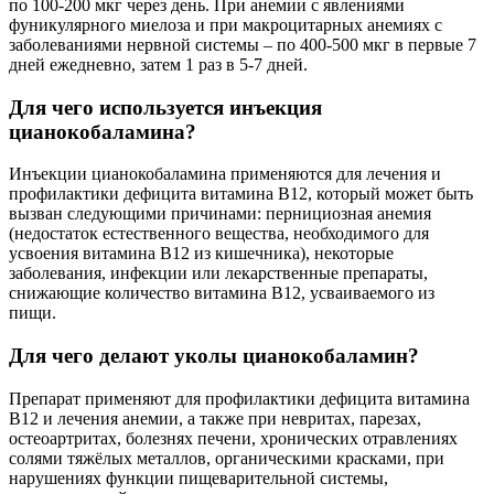
по 100-200 мкг через день. При анемии с явлениями
фуникулярного миелоза и при макроцитарных анемиях с
заболеваниями нервной системы – по 400-500 мкг в первые 7
дней ежедневно, затем 1 раз в 5-7 дней.
Для чего используется инъекция
цианокобаламина?
Инъекции цианокобаламина применяются для лечения и
профилактики дефицита витамина B12, который может быть
вызван следующими причинами: пернициозная анемия
(недостаток естественного вещества, необходимого для
усвоения витамина B12 из кишечника), некоторые
заболевания, инфекции или лекарственные препараты,
снижающие количество витамина B12, усваиваемого из
пищи.
Для чего делают уколы цианокобаламин?
Препарат применяют для профилактики дефицита витамина
В12 и лечения анемии, а также при невритах, парезах,
остеоартритах, болезнях печени, хронических отравлениях
солями тяжёлых металлов, органическими красками, при
нарушениях функции пищеварительной системы,