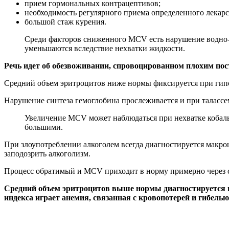
прием гормональных контрацептивов;
необходимость регулярного приема определенного лекарс
большой стаж курения.
Среди факторов сниженного MCV есть нарушение водно-э
уменьшаются вследствие нехватки жидкости.
Речь идет об обезвоживании, спровоцированном плохим пос
Средний объем эритроцитов ниже нормы фиксируется при гип
Нарушение синтеза гемоглобина прослеживается и при талассе
Увеличение MCV может наблюдаться при нехватке кобальт
большими.
При злоупотреблении алкоголем всегда диагностируется макроц
заподозрить алкоголизм.
Процесс обратимый и MCV приходит в норму примерно через с
Средний объем эритроцитов выше нормы диагностируется пр
индекса играет анемия, связанная с кровопотерей и гибель