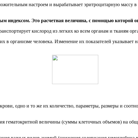
ложительным настроем и вырабатывает эритроцитарную массу в ну
м индексом. Это расчетная величина, с помощью которой о
анспортирует кислород из легких ко всем органам и тканям орган
их в организме человека. Изменение их показателей указывает 
крови, одно и то же их количество, параметры, размеры и соот
ния гематокритной величины (суммы клеточных объемов) на общ
ия разных видов анемий (снижения содержания гемоглобина в к