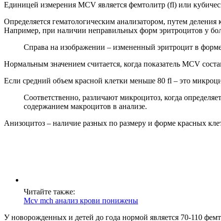
Единицей измерения MCV является фемтолитр (fl) или кубичес
Определяется гематологическим анализатором, путем деления к
Например, при наличии неправильных форм эритроцитов у бо
Справа на изображении – измененный эритроцит в форме
Нормальным значением считается, когда показатель MCV состав
Если средний объем красной клетки меньше 80 fl – это микроци
Соответственно, различают микроцитоз, когда определя
содержанием макроцитов в анализе.
Анизоцитоз – наличие разных по размеру и форме красных кле
Читайте также:
Mcv mch анализ крови понижены
У новорожденных и детей до года нормой является 70-110 фемт