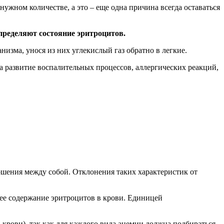
жном количестве, а это – еще одна причина всегда оставаться
пределяют состояние эритроцитов.
изма, унося из них углекислый газ обратно в легкие.
на развитие воспалительных процессов, аллергических реакций,
ношения между собой. Отклонения таких характеристик от
ее содержание эритроцитов в крови. Единицей
рови), так как для каждого вида анемии должна подбираться