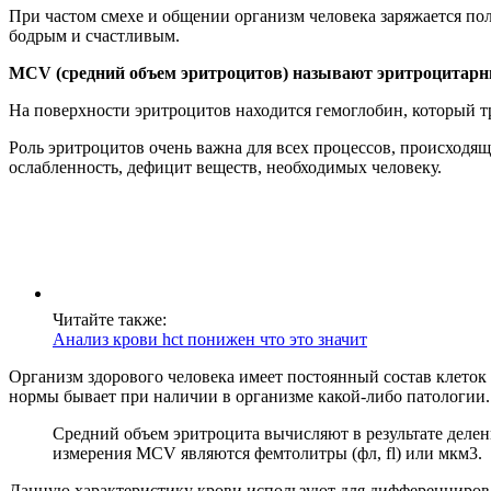
При частом смехе и общении организм человека заряжается по
бодрым и счастливым.
MCV (средний объем эритроцитов) называют эритроцитарны
На поверхности эритроцитов находится гемоглобин, который тр
Роль эритроцитов очень важна для всех процессов, происходящ
ослабленность, дефицит веществ, необходимых человеку.
Читайте также:
Анализ крови hct понижен что это значит
Организм здорового человека имеет постоянный состав клеток 
нормы бывает при наличии в организме какой-либо патологии.
Средний объем эритроцита вычисляют в результате деле
измерения MCV являются фемтолитры (фл, fl) или мкм3.
Данную характеристику крови используют для дифференцирован