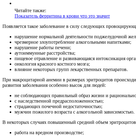
Читайте также:
Показатель ферритина в крови что это значит
Появляется такое заболевание в силу следующих провоцирующ
нарушение нормальной деятельности поджелудочной желез
чрезмерное злоупотребление алкогольными напитками;
нарушение работы печени;
аутоиммунные расстройства;
пищевое отравление и развивающаяся интоксикация орга
онкология красного костного мозга;
влияние некоторых групп лекарственных препаратов.
При макроцитарной анемии в размерах эритроцитов происходи
развития заболевания особенно высок для людей:
не соблюдающих правильный образ жизни и рационально
с наследственной предрасположенностью;
страдающих почечной недостаточностью;
мужчин пожилого возраста с алкогольной зависимостью.
В некоторых случаях повышенный средний объем эритроцитов м
работа на вредном производстве;