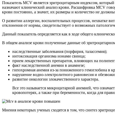
Показатель MCV является эритроцитарным индексом, который х
назначают клинический анализ крови. Расшифровка MCV говор
крови постоянно, а значит, их размеры и количество не должны
О развитии аллергии, воспалительных процессов, нехватке ви
отклонения от нормы, свидетельствует о возможных патологич
Данный показатель определяется как в ходе общего клиническог
В общем анализе крови полученные данные об эритроцитарном 
наследственные заболевания (порфирия, талассемия);
интоксикация организма ионами свинца;
прием лекарственных препаратов, влияющих на полипеп
факт наследственной анемии в анамнезе;
гипохромная анемия из-за пониженного гемоглобина в кр
нарушение водно-электролитного равновесия и обезвожи
развитие онкологии злокачественного характера.
Все это называется микроцитарной анемией, что означае
кровопотерях, а также при беременности, когда для прав
Мнения некоторых ученых сходятся в том, что синтез эритроц