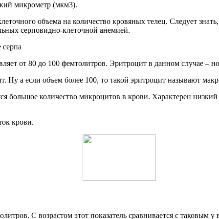
кий микрометр (мкм3).
леточного объема на количество кровяных телец. Следует знать
льных серповидно-клеточной анемией.
 серпа
ляет от 80 до 100 фемтолитров. Эритроцит в данном случае – н
т. Ну а если объем более 100, то такой эритроцит называют макр
ется большое количество микроцитов в крови. Характерен низки
ток крови.
олитров. С возрастом этот показатель сравнивается с таковым у