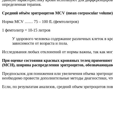
определенная терапия.
Средний объём эритроцитов MCV (mean corpuscular volume)
Норма MCV …… 75 – 100 fL (фемтолитров)
1 фемтолитр = 10-15 литров
У здорового человека содержание различных клеток в кр
зависимости от возраста и пола.
Исследования любых отклонений от нормы важны, так как могу
При оценке состояния красных кровяных телец применяют т
(MCH), ширина распределения эритроцитов, обозначающаяс
Предпосылок для понижения или увеличения объема эритроцит
необходимо провести дополнительные методы диагностики, что
Если, по результатам анализов, средний объем эритроцитов по