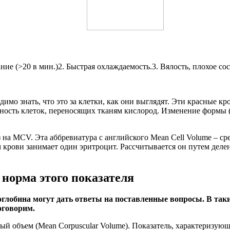
е (>20 в мин.)2. Быстрая охлаждаемость.3. Вялость, плохое сос
димо знать, что это за клетки, как они выглядят. Эти красные 
ность клеток, переносящих тканям кислород. Изменение формы 
з на MCV. Эта аббревиатура с английского Mean Cell Volume – с
 крови занимает один эритроцит. Рассчитывается он путем деле
 норма этого показателя
оглобина могут дать ответы на поставленные вопросы. В так
оговорим.
й объем (Mean Corpuscular Volume). Показатель, характеризую