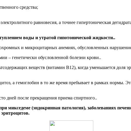
твенного средства;
лектролитного равновесия, а точнее гипертоническая дегидрата
туплением воды и утратой гипотонической жидкости..
охромных и микроцитарных анемиях, обусловленных нарушение
мии – генетически обусловленной болезни крови..
содержащих веществ (витамин В12), когда уменьшается доля эр
итоз, а гемоглобин в то же время пребывает в рамках нормы. Э
то дней после прекращения приема спиртного..
и микседеме (эндокринная патология), заболеваниях печени
ю эритроцитов.