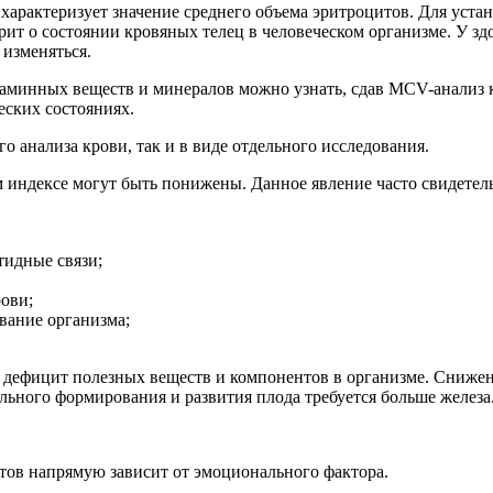
арактеризует значение среднего объема эритроцитов. Для устан
ит о состоянии кровяных телец в человеческом организме. У з
 изменяться.
таминных веществ и минералов можно узнать, сдав MCV-анализ 
еских состояниях.
о анализа крови, так и в виде отдельного исследования.
индексе могут быть понижены. Данное явление часто свидетельс
тидные связи;
ови;
вание организма;
т дефицит полезных веществ и компонентов в организме. Сниже
ильного формирования и развития плода требуется больше железа
итов напрямую зависит от эмоционального фактора.