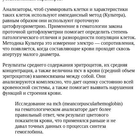
Анализаторы, чтоб суммировать клетки и характеристики
таких клеток используют импедансный метод (Культера),
равным образом они используют проточную
цитофлуориметрию. Применение в гематологии закона
проточной цитофлоуметрии помогает определить степень
патологического отличия и разнородности популяции клеток.
Методика Культера это измерение электро — сопротивления,
что появляется, когда составляющие крови проходят сквозь
апертуру малого диаметра.
Результаты среднего содержания эритроцитов, их средняя
концентрация, а также величина mcv в крови (средний объем
эритроцитов) взаимосвязаны между собой. Они
анализируются комплексно, что дает оценку состоянию всей
кровеносной системы, а также помогает выявить нарушения
функций и строения крови.
Исследование на mch (meancorpuscularhemoglobin)
на гематологическом анализаторе дает более
правильный ответ, чем результат цветового
показателя крови, что применялся раньше и не
давал точных данных о процессах синтеза
гемоглобина.