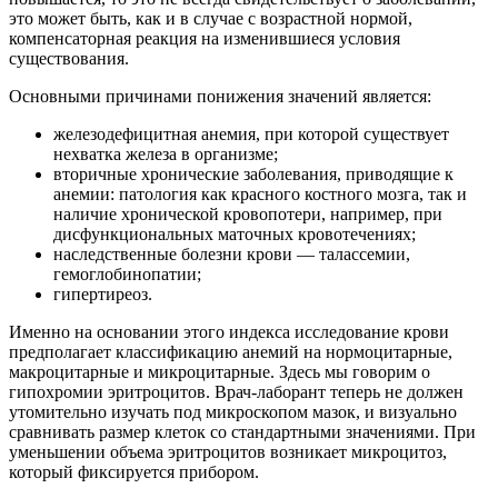
это может быть, как и в случае с возрастной нормой,
компенсаторная реакция на изменившиеся условия
существования.
Основными причинами понижения значений является:
железодефицитная анемия, при которой существует
нехватка железа в организме;
вторичные хронические заболевания, приводящие к
анемии: патология как красного костного мозга, так и
наличие хронической кровопотери, например, при
дисфункциональных маточных кровотечениях;
наследственные болезни крови — талассемии,
гемоглобинопатии;
гипертиреоз.
Именно на основании этого индекса исследование крови
предполагает классификацию анемий на нормоцитарные,
макроцитарные и микроцитарные. Здесь мы говорим о
гипохромии эритроцитов. Врач-лаборант теперь не должен
утомительно изучать под микроскопом мазок, и визуально
сравнивать размер клеток со стандартными значениями. При
уменьшении объема эритроцитов возникает микроцитоз,
который фиксируется прибором.