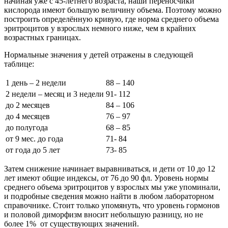
начиная уже с 45-летнего возраста, наши переносчики
кислорода имеют большую величину объема. Поэтому можно
построить определённую кривую, где норма среднего объема
эритроцитов у взрослых немного ниже, чем в крайних
возрастных границах.
Нормальные значения у детей отражены в следующей
таблице:
1 день – 2 недели
88 – 140
2 недели – месяц и 3 недели
91- 112
до 2 месяцев
84 – 106
до 4 месяцев
76 – 97
до полугода
68 – 85
от 9 мес. до года
71- 84
от года до 5 лет
73- 85
Затем снижение начинает выравниваться, и дети от 10 до 12
лет имеют общие индексы, от 76 до 90 фл. Уровень нормы
среднего объема эритроцитов у взрослых мы уже упоминали,
и подробные сведения можно найти в любом лабораторном
справочнике. Стоит только упомянуть, что уровень гормонов
и половой диморфизм вносит небольшую разницу, но не
более 1% от существующих значений.