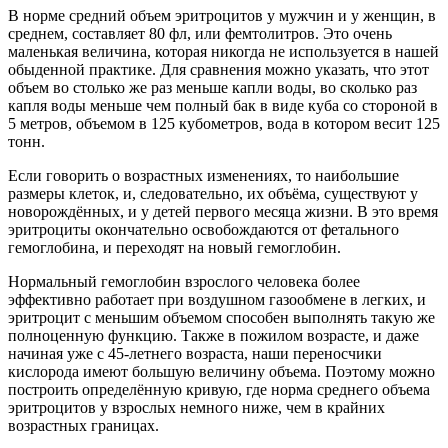
В норме средний объем эритроцитов у мужчин и у женщин, в
среднем, составляет 80 фл, или фемтолитров. Это очень
маленькая величина, которая никогда не используется в нашей
обыденной практике. Для сравнения можно указать, что этот
объем во столько же раз меньше капли воды, во сколько раз
капля воды меньше чем полный бак в виде куба со стороной в
5 метров, объемом в 125 кубометров, вода в котором весит 125
тонн.
Если говорить о возрастных изменениях, то наибольшие
размеры клеток, и, следовательно, их объёма, существуют у
новорождённых, и у детей первого месяца жизни. В это время
эритроциты окончательно освобождаются от фетального
гемоглобина, и переходят на новый гемоглобин.
Нормальный гемоглобин взрослого человека более
эффективно работает при воздушном газообмене в легких, и
эритроцит с меньшим объемом способен выполнять такую же
полноценную функцию. Также в пожилом возрасте, и даже
начиная уже с 45-летнего возраста, наши переносчики
кислорода имеют большую величину объема. Поэтому можно
построить определённую кривую, где норма среднего объема
эритроцитов у взрослых немного ниже, чем в крайних
возрастных границах.