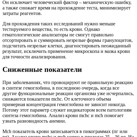
Он исключает человеческий фактор – механическую ошибку,
а также снижает время на прохождение теста, минимизирует
затраты реагентов.
Для прохождения таких исследований нужно меньше
тестируемого вещества, то есть крови. Однако
гематологические анализаторы не смогут правильно
отсортировать и суммировать незрелые формы гранулоцитов,
подсчитать незрелые клетки, диагностировать неожиданный
результат, исключить применение микроскопа и мазка крови
для точности анализирования.
Сниженные показатели
При заболеваниях, что провоцируют не правильную реакцию
в синтезе гемоглобина, в последнюю очередь, когда все
другие функциональные реакции организма уже исчерпались,
снижаются показатели mchc. От клеточного объема
примерная концентрация гемоглобина не зависит никогда.
Потому этот параметр служит индикатором всем патологиям
синтеза гемоглобина. Анализ крови mchc и mch помогает
узнать разновидность анемии.
Mch показатель крови записывается в пикограммах (пг или
pg). Анализ крови mchc и mch норма в пределах 25—36 pg. На