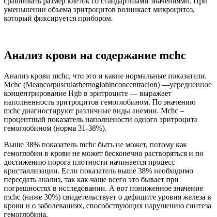
сравнивать размер клеток со стандартными значениями. При
уменьшении объема эритроцитов возникает микроцитоз,
который фиксируется прибором.
Анализ крови на содержание mchc
Анализ крови mchc, что это и какие нормальные показатели.
Mchc (Мeancorpuscularhemoglobinconcentracion) —усредненное
концентрирование Hgb в эритроците — выражает
наполненность эритроцитов гемоглобином. По значению
mchc диагностируют различные виды анемии. Мchc –
процентный показатель наполнености одного эритроцита
гемоглобином (норма 31-38%).
Выше 38% показатель mchc быть не может, потому как
гемоглобин в крови не может бесконечно растворяться и по
достижению порога плотности начинается процесс
кристаллизации. Если показатель выше 38% необходимо
пересдать анализ, так как чаще всего это бывает при
погрешностях в исследовании. А вот пониженное значение
mchc (ниже 30%) свидетельствует о дефиците уровня железа в
крови и о заболеваниях, способствующих нарушению синтеза
гемоглобина.