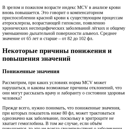
В зрелом и пожилом возрасте индекс MCV в анализе крови
вновь повышается. Это говорит о компенсаторном
приспособлении красной крови к существующим процессам
атеросклероза, возрастающей гипоксии, появлению
хронических неспецифических заболеваний лёгких и общему
уменьшению дыхательной поверхности альвеол. Среднее
значение от 65 лет и старше – от 82 до 102 фл.
Некоторые причины понижения и
повышения значений
Пониженные значения
Рассмотрим, при каких условиях норма MCV может
нарушаться, и каковы возможные причины отклонений, что
они могут рассказать врачу и лаборанту о состоянии здоровья
человека?
Прежде всего, нужно понимать, что пониженные значения,
при которых показатель ниже 80 фл, может трактоваться
однозначно как заболевание, поскольку в эритроците не
хватает гемоглобина. В том же случае, если объём
повышается, то это не всегда свидетельствует о заболевании,