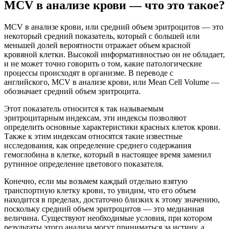
MCV в анализе крови — что это такое?
MCV в анализе крови, или средний объем эритроцитов — это
некоторый средний показатель, который с большей или
меньшей долей вероятности отражает объем красной
кровяной клетки. Высокой информативностью он не обладает,
и не может точно говорить о том, какие патологические
процессы происходят в организме. В переводе с
английского, MCV в анализе крови, или Mean Cell Volume —
обозначает средний объем эритроцита.
Этот показатель относится к так называемым
эритроцитарным индексам, эти индексы позволяют
определить основные характеристики красных клеток крови.
Также к этим индексам относятся такие известные
исследования, как определение среднего содержания
гемоглобина в клетке, который в настоящее время заменил
рутинное определение цветового показателя.
Конечно, если мы возьмем каждый отдельно взятую
транспортную клетку крови, то увидим, что его объем
находится в пределах, достаточно близких к этому значению,
поскольку средний объем эритроцитов — это медианная
величина. Существуют необходимые условия, при котором
результаты этого анализа могут приниматься за истину, а