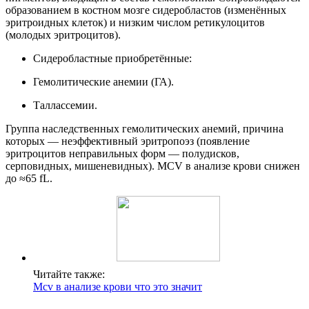
образованием в костном мозге сидеробластов (изменённых
эритроидных клеток) и низким числом ретикулоцитов
(молодых эритроцитов).
Сидеробластные приобретённые:
Гемолитические анемии (ГА).
Таллассемии.
Группа наследственных гемолитических анемий, причина
которых — неэффективный эритропоэз (появление
эритроцитов неправильных форм — полудисков,
серповидных, мишеневидных). MCV в анализе крови снижен
до ≈65 fL.
Читайте также:
Mcv в анализе крови что это значит