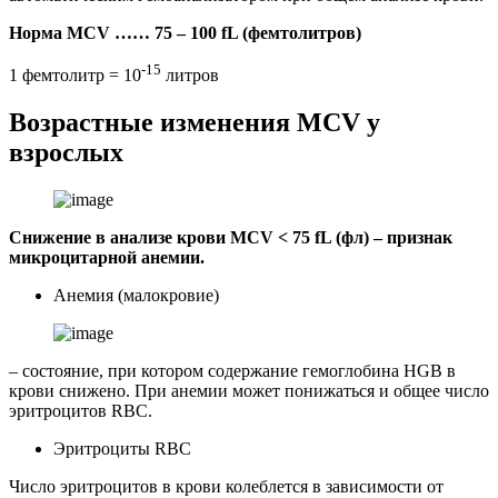
Норма MCV …… 75 – 100 fL (фемтолитров)
-15
1 фемтолитр = 10
литров
Возрастные изменения MCV у
взрослых
Снижение в анализе крови MCV < 75 fL (фл) – признак
микроцитарной анемии.
Анемия (малокровие)
– состояние, при котором содержание гемоглобина HGB в
крови снижено. При анемии может понижаться и общее число
эритроцитов RBC.
Эритроциты RBC
Число эритроцитов в крови колеблется в зависимости от