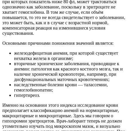
при которых показатель ниже 80 фл, может трактоваться
однозначно как заболевание, поскольку в эритроците не
хватает гемоглобина. В том же случае, если объём
повышается, то это не всегда свидетельствует о заболевании,
это может быть, как и в случае с возрастной нормой,
компенсаторная реакция на изменившиеся условия
существования.
Основными причинами понижения значений является:
железодефицитная анемия, при которой существует
нехватка железа в организме;
вторичные хронические заболевания, приводящие к
анемии: патология как красного костного мозга, так и
наличие хронической кровопотери, например, при
дисфункциональных маточных кровотечениях;
наследственные болезни крови — талассемии,
гемоглобинопатии;
гипертиреоз.
Именно на основании этого индекса исследование крови
предполагает классификацию анемий на нормоцитарные,
макроцитарные и микроцитарные. Здесь мы говорим о
гипохромии эритроцитов. Врач-лаборант теперь не должен
утомительно изучать под микроскопом мазок, и визуально