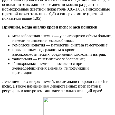
основании этих данных все анемии можно разделить на
нормохромные (цветной показатель 0,85-1,05), гипохромные
(цветной показатель ниже 0,8) и гиперхромные (цветной
показатель выше 1,05)
Причины, когда анализ крови mchc и mch понижен:
мегалобластная анемия — у эритроцитов объем больше,
нежели насыщение гемоглобином;
гемоглобинопатия — патологии синтеза гемоглобина;
повышенным содержанием в крови
высокоосмотических соединений глюкозы и натрия;
талассемия — генетическое заболевание;
Гипохромная анемия — появляется при
железодефицитных анемиях, гипофункции
щитовидки…
Лечением всех видов анемий, после анализа крови на mch и
mchc, а также назначением лекарственных препаратов и
регулярным контролем занимается только лечащий врач!