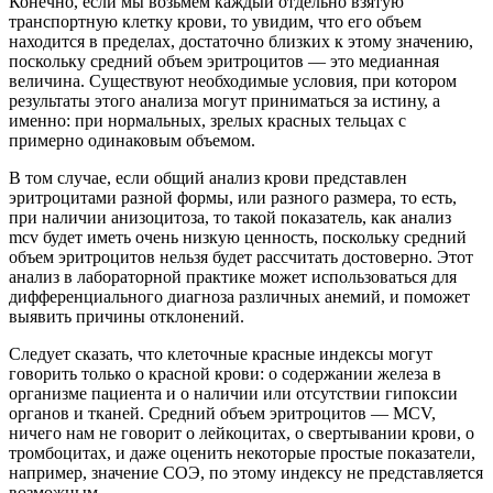
Конечно, если мы возьмем каждый отдельно взятую
транспортную клетку крови, то увидим, что его объем
находится в пределах, достаточно близких к этому значению,
поскольку средний объем эритроцитов — это медианная
величина. Существуют необходимые условия, при котором
результаты этого анализа могут приниматься за истину, а
именно: при нормальных, зрелых красных тельцах с
примерно одинаковым объемом.
В том случае, если общий анализ крови представлен
эритроцитами разной формы, или разного размера, то есть,
при наличии анизоцитоза, то такой показатель, как анализ
mcv будет иметь очень низкую ценность, поскольку средний
объем эритроцитов нельзя будет рассчитать достоверно. Этот
анализ в лабораторной практике может использоваться для
дифференциального диагноза различных анемий, и поможет
выявить причины отклонений.
Следует сказать, что клеточные красные индексы могут
говорить только о красной крови: о содержании железа в
организме пациента и о наличии или отсутствии гипоксии
органов и тканей. Средний объем эритроцитов — MCV,
ничего нам не говорит о лейкоцитах, о свертывании крови, о
тромбоцитах, и даже оценить некоторые простые показатели,
например, значение СОЭ, по этому индексу не представляется
возможным.