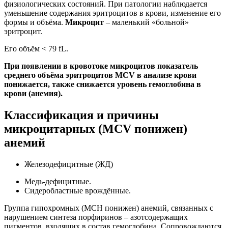
физиологических состояний. При патологии наблюдается
уменьшение содержания эритроцитов в крови, изменение его
формы и объёма.
Микроцит
– маленький «больной»
эритроцит.
Его объём < 79 fL.
При появлении в кровотоке микроцитов показатель
среднего объёма эритроцитов MCV в анализе крови
понижается, также снижается уровень гемоглобина в
крови (анемия).
Классификация и причины
микроцитарных (MCV понижен)
анемий
Железодефицитные (ЖД)
Медь-дефицитные.
Сидеробластные врождённые.
Группа гипохромных (MCH понижен) анемий, связанных с
нарушением синтеза порфиринов – азотсодержащих
пигментов, входящих в состав гемоглобина. Сопровождаются