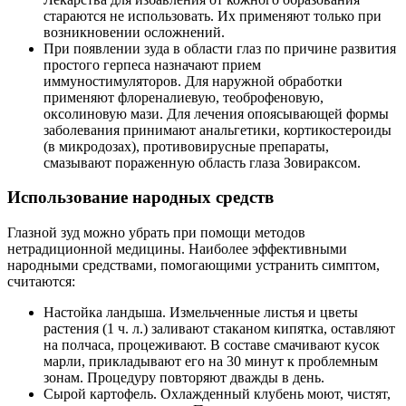
стараются не использовать. Их применяют только при
возникновении осложнений.
При появлении зуда в области глаз по причине развития
простого герпеса назначают прием
иммуностимуляторов. Для наружной обработки
применяют флореналиевую, теоброфеновую,
оксолиновую мази. Для лечения опоясывающей формы
заболевания принимают анальгетики, кортикостероиды
(в микродозах), противовирусные препараты,
смазывают пораженную область глаза Зовираксом.
Использование народных средств
Глазной зуд можно убрать при помощи методов
нетрадиционной медицины. Наиболее эффективными
народными средствами, помогающими устранить симптом,
считаются:
Настойка ландыша. Измельченные листья и цветы
растения (1 ч. л.) заливают стаканом кипятка, оставляют
на полчаса, процеживают. В составе смачивают кусок
марли, прикладывают его на 30 минут к проблемным
зонам. Процедуру повторяют дважды в день.
Сырой картофель. Охлажденный клубень моют, чистят,