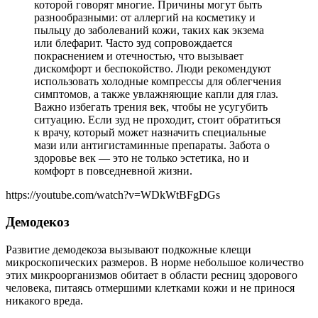
которой говорят многие. Причины могут быть
разнообразными: от аллергий на косметику и
пыльцу до заболеваний кожи, таких как экзема
или блефарит. Часто зуд сопровождается
покраснением и отечностью, что вызывает
дискомфорт и беспокойство. Люди рекомендуют
использовать холодные компрессы для облегчения
симптомов, а также увлажняющие капли для глаз.
Важно избегать трения век, чтобы не усугубить
ситуацию. Если зуд не проходит, стоит обратиться
к врачу, который может назначить специальные
мази или антигистаминные препараты. Забота о
здоровье век — это не только эстетика, но и
комфорт в повседневной жизни.
https://youtube.com/watch?v=WDkWtBFgDGs
Демодекоз
Развитие демодекоза вызывают подкожные клещи
микроскопических размеров. В норме небольшое количество
этих микроорганизмов обитает в области ресниц здорового
человека, питаясь отмершими клетками кожи и не принося
никакого вреда.