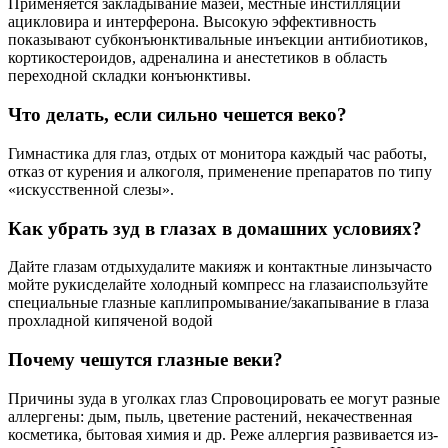
Применяется закладывание мазей, местные инстилляции
ацикловира и интерферона. Высокую эффективность
показывают субконъюнктивальные инъекции антибиотиков,
кортикостероидов, адреналина и анестетиков в область
переходной складки конъюнктивы.
Что делать, если сильно чешется веко?
Гимнастика для глаз, отдых от монитора каждый час работы,
отказ от курения и алкоголя, применение препаратов по типу
«искусственной слезы».
Как убрать зуд в глазах в домашних условиях?
Дайте глазам отдыхудалите макияж и контактные линзычасто
мойте рукисделайте холодный компресс на глазаиспользуйте
специальные глазные каплипромывание/закапывание в глаза
прохладной кипяченой водой
Почему чешутся глазные веки?
Причины зуда в уголках глаз Спровоцировать ее могут разные
аллергены: дым, пыль, цветение растений, некачественная
косметика, бытовая химия и др. Реже аллергия развивается из-