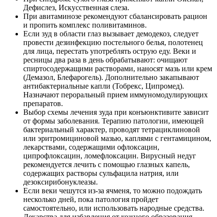
Дефислез, Искусственная слеза.
При авитаминозе рекомендуют сбалансировать рацион
и пропить комплекс поливитаминов.
Если зуд в области глаз вызывает демодекоз, следует
провести дезинфекцию постельного белья, полотенец
для лица, перестать употреблять острую еду. Веки и
ресницы два раза в день обрабатывают: очищают
спиртосодержащими растворами, наносят мазь или крем
(Демазол, Блефарогель). Дополнительно закапывают
антибактериальные капли (Тобрекс, Ципромед).
Назначают пероральный прием иммуномодулирующих
препаратов.
Выбор схемы лечения зуда при конъюнктивите зависит
от формы заболевания. Терапию патологии, имеющей
бактериальный характер, проводят тетрациклиновой
или эритромициновой мазью, каплями с гентамицином,
лекарствами, содержащими офлоксацин,
ципрофлоксацин, ломефлоксацин. Вирусный недуг
рекомендуется лечить с помощью глазных капель,
содержащих растворы сульфацила натрия, или
дезоксирибонуклеазы.
Если веки чешутся из-за ячменя, то можно подождать
несколько дней, пока патология пройдет
самостоятельно, или использовать народные средства.
Лекарства для избавления от кожного образования