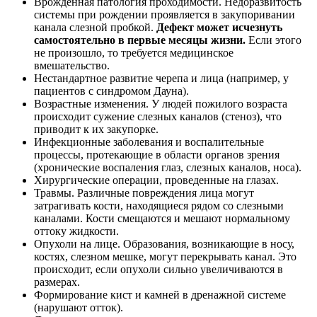
Врожденная патология проходимости. Недоразвитость
системы при рождении проявляется в закупоривании
канала слезной пробкой.
Дефект может исчезнуть
самостоятельно в первые месяцы жизни.
Если этого
не произошло, то требуется медицинское
вмешательство.
Нестандартное развитие черепа и лица (например, у
пациентов с синдромом Дауна).
Возрастные изменения. У людей пожилого возраста
происходит сужение слезных каналов (стеноз), что
приводит к их закупорке.
Инфекционные заболевания и воспалительные
процессы, протекающие в области органов зрения
(хронические воспаления глаз, слезных каналов, носа).
Хирургические операции, проведенные на глазах.
Травмы. Различные повреждения лица могут
затрагивать кости, находящиеся рядом со слезными
каналами. Кости смещаются и мешают нормальному
оттоку жидкости.
Опухоли на лице. Образования, возникающие в носу,
костях, слезном мешке, могут перекрывать канал. Это
происходит, если опухоли сильно увеличиваются в
размерах.
Формирование кист и камней в дренажной системе
(нарушают отток).