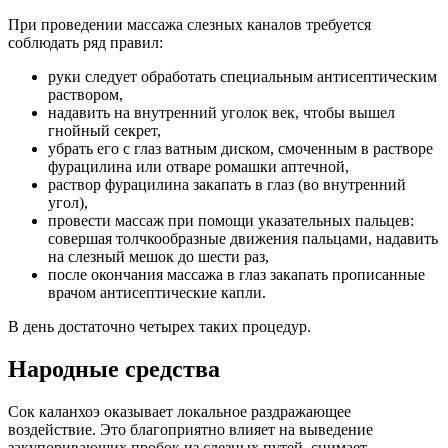
При проведении массажа слезных каналов требуется
соблюдать ряд правил:
руки следует обработать специальным антисептическим
раствором,
надавить на внутренний уголок век, чтобы вышел
гнойный секрет,
убрать его с глаз ватным диском, смоченным в растворе
фурацилина или отваре ромашки аптечной,
раствор фурацилина закапать в глаз (во внутренний
угол),
провести массаж при помощи указательных пальцев:
совершая толчкообразные движения пальцами, надавить
на слезный мешок до шести раз,
после окончания массажа в глаз закапать прописанные
врачом антисептические капли.
В день достаточно четырех таких процедур.
Народные средства
Сок каланхоэ оказывает локальное раздражающее
воздействие. Это благоприятно влияет на выведение
закупоривающих пробок из слезных путей, снимает