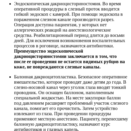
Эндоскопическая дакриоцисториностомия. Во время
оперативной процедуры в слезный проток вводится
гибкий эндоскоп с камерой. При помощи эндоскопа в
пораженном слезном канале производится разрез.
Операция доступна пациентам, у которых нет
аллергических реакций на анестезиологические
средства. Реабилитационный период длится до восьми
дней. Для исключения возникновения воспалительных
процессов в роговице, назначаются антибиотики.
Преимущество эндоскопической
дакриоцисториностомии заключается в том, что
после ее проведения не остается видимых рубцов на
коже, не повреждаются слезные каналы.
Балонная дакриоцитопластика. Безопасное оперативное
вмешательство, которое проводят даже детям до года. В
слезно-носовой канал через уголок глаза вводят тонкий
проводник. Он оснащен баллоном, наполненным
специальной жидкостью. На месте закупорки баллон
под давлением расширяет проблемный участок слезного
канала, помогает его прочистить. Затем устройство
извлекают из глаза. При проведении процедуры
применяют местную анестезию. Пациенту, перенесшему
балонную дакриоцитопластику, назначают курс
антибиотиков и глазных капель.