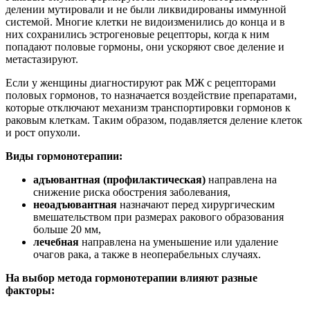
делении мутировали и не были ликвидированы иммунной
системой. Многие клетки не видоизменились до конца и в
них сохранились эстрогеновые рецепторы, когда к ним
попадают половые гормоны, они ускоряют свое деление и
метастазируют.
Если у женщины диагностируют рак МЖ с рецепторами
половых гормонов, то назначается воздействие препаратами,
которые отключают механизм транспортировки гормонов к
раковым клеткам. Таким образом, подавляется деление клеток
и рост опухоли.
Виды гормонотерапии:
адъювантная (профилактическая)
направлена на
снижение риска обострения заболевания,
неоадъювантная
назначают перед хирургическим
вмешательством при размерах ракового образования
больше 20 мм,
лечебная
направлена на уменьшение или удаление
очагов рака, а также в неоперабельных случаях.
На выбор метода гормонотерапии влияют разные
факторы: