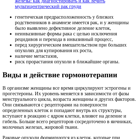
железы: как диагностировать и как лечить
мультицентрический рак груди
генетическая предрасположенность у близких
родственников в анамнезе имеется рак, и у женщины
было выявлено дефективное деление клеток,
неинвазивные формы рака с целью исключения
рецидивов и перехода в инвазивный процесс,
перед хирургическим вмешательством при больших
опухолях для купирования их роста,
наличие метастазов,
риск прорастания опухоли в ближайшие органы.
Виды и действие гормонотерапии
В организме женщины все время циркулируют эстрогены и
прогестероны. Их уровень меняется в зависимости от фазы
менструального цикла, возраста женщины и других факторов.
Они связываются с рецепторами на поверхности
определенных клеток и попадают внутрь их структуры,
вступают в реакцию с ядром клетки, влияют на деление и
гибель. Больше всего рецепторов сосредоточено в яичниках,
молочных железах, жировой ткани.
Раковые опухоли формируются из клеток, которые при